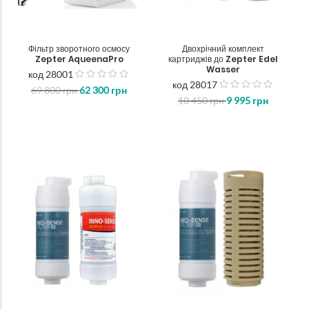
Фільтр зворотного осмосу
Двохрічний комплект
Zepter AqueenaPro
картриджів до Zepter Edel
Wasser
код 28001
out
код 28017
69 800
грн
62 300
грн
out
of
10 450
грн
9 995
грн
of
5
5