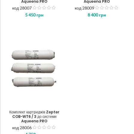
Aqueena PRO
Aqueena PRO
код 28007
код 28009
out
out
5 450
грн
8 400
грн
of
of
5
5
Комплект картриджів Zepter
COB-WT6 / 3 до системи
Aqueena PRO
код 28006
out
of