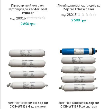
Півторарічний комплект
Річний комплект картриджів до
картриджів до Zepter Edel
Zepter Edel Wasser
Wasser
код 28015
out
код 28016
out
2 500
грн
of
2 850
грн
of
5
5
Комплект картриджів Zepter
Комплект картриджів Zepter
COB-WT12 / 4 до системи
COB-WT12 / 5 до системи