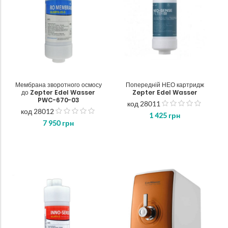
Мембрана зворотного осмосу
Попередній НЕО картридж
до Zepter Edel Wasser
Zepter Edel Wasser
PWC-670-03
код 28011
out
код 28012
out
1 425
грн
of
7 950
грн
of
5
5