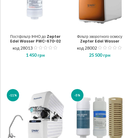
Постфільтр ІННО до Zepter
Фільтр зворотного осмосу
Edel Wasser PWC-670-02
Zepter Edel Wasser
код 28013
код 28002
out
out
1 450
грн
25 500
грн
of
of
5
5
-11%
-5%