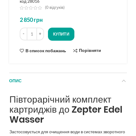
код 28016
(
0
відгуків)
з
2 850
грн
5
на
Кількість
основі
КУПИТИ
опитування
Порівняти
В список побажань
ОПИС
Півторарічний комплект
картриджів до Zepter Edel
Wasser
Застосовується для очищення води в системах зворотного