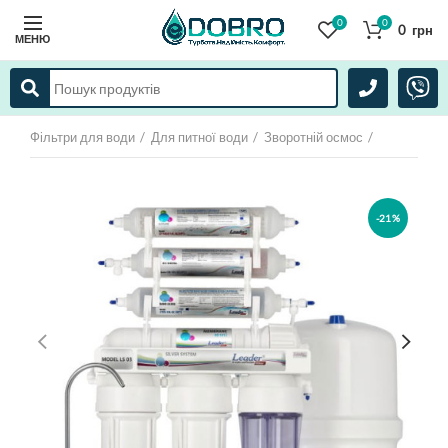
0
0
0
грн
МЕНЮ
Фільтри для води
Для питної води
Зворотній осмос
-21%