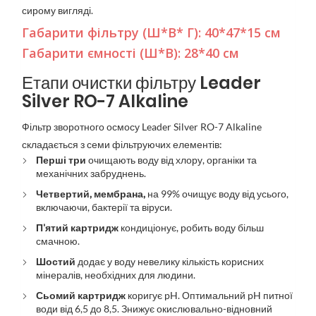
сирому вигляді.
Габарити фільтру (Ш*В* Г): 40*47*15 см
Габарити ємності (Ш*В): 28*40 см
Етапи очистки фільтру
Leader
Silver RO-7 Alkaline
Фільтр зворотного осмосу Leader Silver RO-7 Alkaline
складається з семи фільтруючих елементів:
Перші три
очищають воду від хлору, органіки та
механічних забруднень.
Четвертий, мембрана,
на 99% очищує воду від усього,
включаючи, бактерії та віруси.
П'ятий картридж
кондиціонує, робить воду більш
смачною.
Шостий
додає у воду невелику кількість корисних
мінералів, необхідних для людини.
Сьомий картридж
коригує pH. Оптимальний pH питної
води від 6,5 до 8,5. Знижує окислювально-відновний