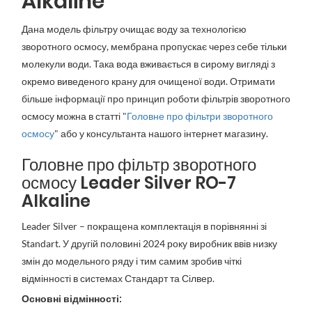
Alkaline
Дана модель фільтру очищає воду за технологією
зворотного осмосу, мембрана пропускає через себе тільки
молекули води. Така вода вживається в сирому вигляді з
окремо виведеного крану для очищеної води. Отримати
більше інформації про принцип роботи фільтрів зворотного
осмосу можна в статті "
Головне про фільтри зворотного
осмосу
" або у консультанта нашого інтернет магазину.
Головне про фільтр зворотного
осмосу
Leader Silver RO-7
Alkaline
Leader Silver – покращена комплектація в порівнянні зі
Standart. У другій половині 2024 року виробник ввів низку
змін до модельного ряду і тим самим зробив чіткі
відмінності в системах Стандарт та Сілвер.
Основні відмінності: