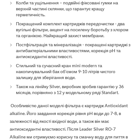
Колби та ущільнення – подвійні фіксовані гумки на
верхній частині склянки, що гарантує кращу
герметичність.
Покращений комплект картриджів передочистки - два
вугільні фільтри, акцент на посилену боротьбу з хлором
та органікою. Найкращий захист мембрани.
Постфільтрація та мінералізація - покращені картриджі з
антибактеріальними властивостями, корекція pH та
антиоксидантні властивості.
Стильний та сучасний кран mini modern та
накопичувальний бак об'ємом 9-10 літрів чистого
залишку для зберігання води.
Також на лінійку Silver, виробник зробив гарантію у 36
місяців, порівняно з 12 у модельному ряді Standart.
Особливістю даної моделі фільтра є картридж Antioxidant
alkaline. Його завдання корекція рівня pH води до 7-8, в
залежності від якості вхідної води, а також він має
антиоксидантні властивості. Після Leader Silver RO-7
Alkaline ми отримуємо корисну та смачну воду для пиття в