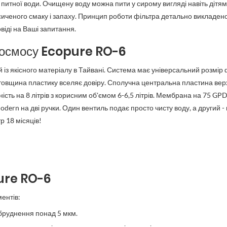
итної води. Очищену воду можна пити у сирому вигляді навіть дітям.
сиченого смаку і запаху. Принцип роботи фільтра детально викладено 
віді на Ваші запитання.
о осмосу Ecopure RO-6
 із якісного матеріалу в Тайвані. Система має універсальний розмір
, товщина пластику вселяє довіру. Сполучна центральна пластина верх
ть на 8 літрів з корисним об'ємом 6-6,5 літрів. Мембрана на 75 GPD ф
ern на дві ручки. Один вентиль подає просто чисту воду, а другий - мі
тр 18 місяців!
ure RO-6
ентів:
абруднення понад 5 мкм.