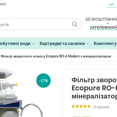
АТИ
UA
БЕЗКОШТОВНИЙ
ЗАТЕЛЕФОНУЙ
побутової води
Картриджі та засипки
Комплектую
Фільтр зворотного осмосу Ecopure RO-6 Modern з мінералізатором
Фільтр зворо
-17%
Ecopure RO-
мінералізато
(
3
відгука)