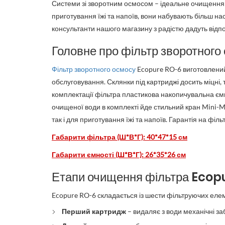
Системи зі зворотним осмосом – ідеальне очищення п
приготування їжі та напоїв, вони набувають більш на
консультанти нашого магазину з радістю дадуть відпо
Головне про фільтр зворотног
Фільтр зворотного осмосу
Ecopure RO-6 виготовлений
обслуговування. Склянки під картриджі досить міцні
комплектації фільтра пластикова накопичувальна ємніс
очищеної води в комплекті йде стильний кран Mini-Mod
так і для приготування їжі та напоїв. Гарантія на філь
Габарити фільтра (Ш*В*Г): 40*47*15 см
Габарити ємності (Ш*В*Г): 26*35*26 см
Етапи очищення фільтра Ecop
Ecopure RO-6 складається із шести фільтруючих елем
Перший картридж
– видаляє з води механічні з