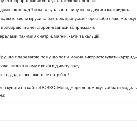
у та хлорорганічних сполук, а також від органіки.
домішок понад 1 мкм та вугільного пилу після другого картриджа.
нь, включаючи віруси та бактерії, пропускає через себе лише молекул
, прибираючи з неї сторонні запахи та присмаки.
алами, такими як натрій, магній, калій та кальцій.
міру, що є перевагою, тому що потім можна використовувати картридж
ча, якщо в ньому є вихід під чисту воду.
екті, додатково нічого не потрібно!
на купити на сайті eDOBRO. Менеджери допоможуть обрати модель, як
ом!