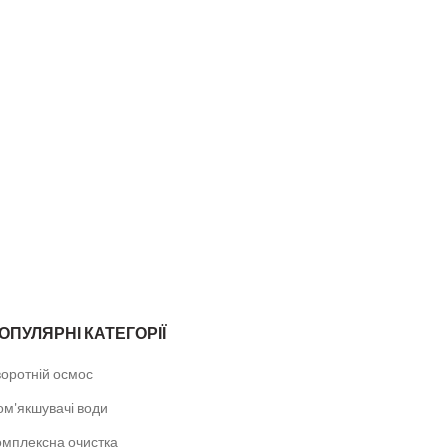
ОПУЛЯРНІ КАТЕГОРІЇ
воротній осмос
ом'якшувачі води
омплексна очистка