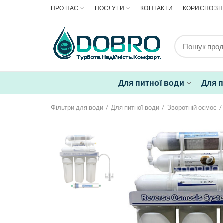
ПРО НАС
ПОСЛУГИ
КОНТАКТИ
КОРИСНО ЗН
Для питної води
Для 
Фільтри для води
Для питної води
Зворотній осмос