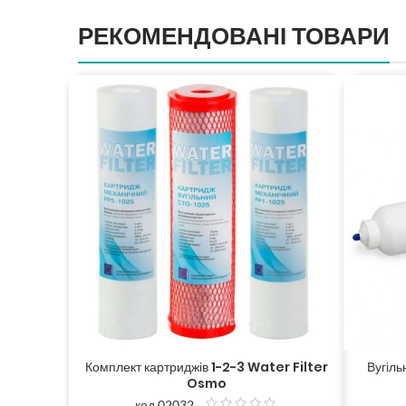
РЕКОМЕНДОВАНІ ТОВАРИ
Комплект картриджів 1-2-3 Water Filter
Вугіл
Osmo
код 02032
з