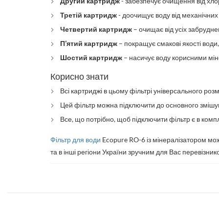
Другий картридж
- забезпечує очищення від хлор
Третій картридж
- доочищує воду від механічних 
Четвертий картридж
– очищає від усіх забрудне
П'ятий картридж
– покращує смакові якості води
Шостий картридж
– насичує воду корисними мінер
Корисно знати
Всі картриджі в цьому фільтрі універсального роз
Цей фільтр можна підключити до основного змішува
Все, що потрібно, щоб підключити фільтр є в компл
Фільтр для води
Ecopure RO-6 із мінералізатором мож
та в інші регіони України зручним для Вас перевізник