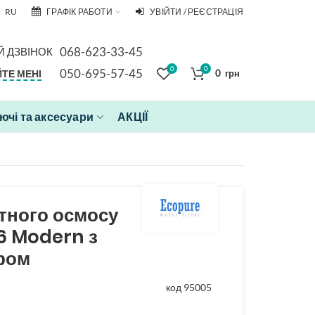
RU
ГРАФІК РАБОТИ
УВІЙТИ / РЕЄСТРАЦІЯ
068-623-33-45
 ДЗВІНОК
0
0
050-695-57-45
ТЕ МЕНІ
0
грн
чі та аксесуари
АКЦІЇ
тного осмосу
6 Modern з
ром
код 95005