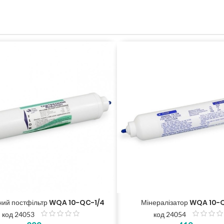
ьний постфільтр WQA 10-QC-1/4
Мінералізатор WQA 10-
код 24053
код 24054
з
з
5
5