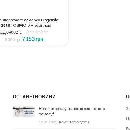
р зворотного осмоосу Organic
aster OSMO 6 + комплект
код 04002-1
з
7 153
грн
5
8 360
грн
ОСТАННІ НОВИНИ
П
Безкоштовна установка зворотного
З
осмосу!
П
12.01.2021
Коментарі відсутні
К