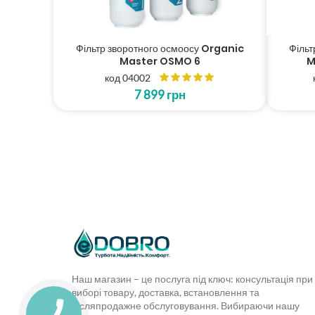
Фільтр зворотного осмоосу Organic
Фільт
Master OSMO 6
M
код 04002
7 899
грн
Наш магазин – це послуга під ключ: консультація при
виборі товару, доставка, встановлення та
післяпродажне обслуговування. Вибираючи нашу