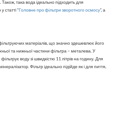
 Також, така вода ідеально підходить для
у статті “
Головне про фільтри зворотного осмосу
”, а
 фільтруючих матеріалів, що значно здешевлює його
ньої та нижньої частини фільтра – металева. У
ільтрує воду зі швидкістю 11 літрів на годину. Для
нералізатор. Фільтр ідеально підійде як і для пиття,