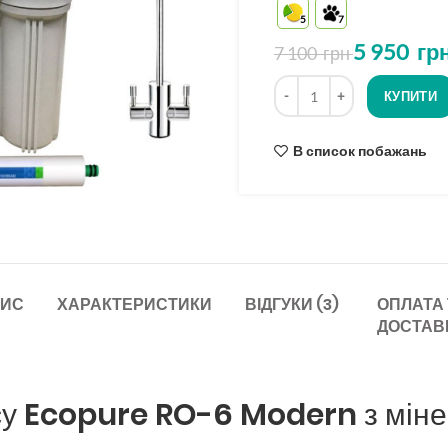
5
7
5 950
гр
7 100
грн
Кількість
КУПИТИ
В список побажань
ИС
ХАРАКТЕРИСТИКИ
ВІДГУКИ (3)
ОПЛАТА 
ДОСТАВ
су Ecopure RO-6 Modern з мін