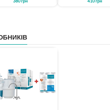
380
грн
410
грн
ОБНИКІВ