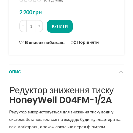
(
0
відгуків)
з
2 200
грн
5
на
Кількість
основі
КУПИТИ
опитування
Порівняти
В список побажань
ОПИС
Редуктор зниження тиску
HoneyWell D04FM-1/2A
Редуктор використовується для зниження тиску води у
системі. Встановлюється на вході до будинку, квартири на
всю магістраль, а також локально перед фільтром.