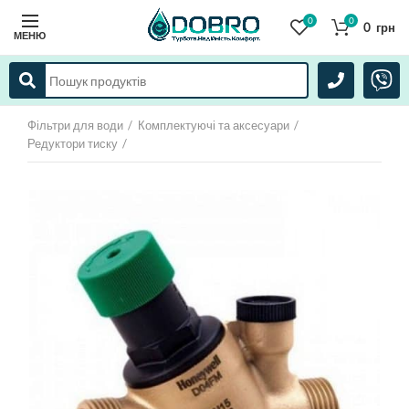
0
0
0
грн
МЕНЮ
Фільтри для води
Комплектуючі та аксесуари
Редуктори тиску