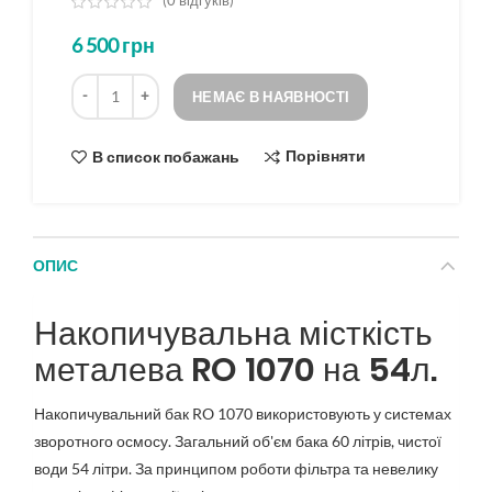
(
0
відгуків)
з
6 500
грн
5
на
Кількість
основі
НЕМАЄ В НАЯВНОСТІ
опитування
Порівняти
В список побажань
ОПИС
Накопичувальна місткість
металева RO 1070 на 54л.
Накопичувальний бак RO 1070 використовують у системах
зворотного осмосу. Загальний об'єм бака 60 літрів, чистої
води 54 літри. За принципом роботи фільтра та невелику