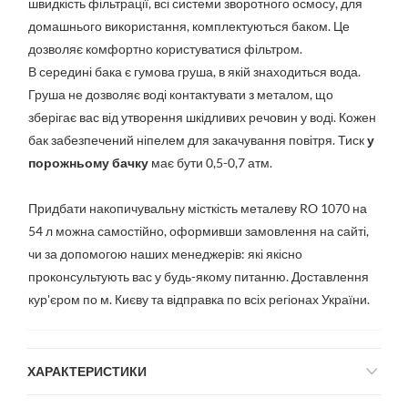
швидкість фільтрації, всі системи зворотного осмосу, для
домашнього використання, комплектуються баком. Це
дозволяє комфортно користуватися фільтром.
В середині бака є гумова груша, в якій знаходиться вода.
Груша не дозволяє воді контактувати з металом, що
зберігає вас від утворення шкідливих речовин у воді. Кожен
бак забезпечений ніпелем для закачування повітря. Тиск
у
порожньому бачку
має бути 0,5-0,7 атм.
Придбати накопичувальну місткість металеву RO 1070 на
54 л можна самостійно, оформивши замовлення на сайті,
чи за допомогою наших менеджерів: які якісно
проконсультують вас у будь-якому питанню. Доставлення
кур'єром по м. Києву та відправка по всіх регіонах України.
ХАРАКТЕРИСТИКИ