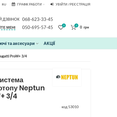
RU
ГРАФІК РАБОТИ
УВІЙТИ / РЕЄСТРАЦІЯ
068-623-33-45
 ДЗВІНОК
0
0
050-695-57-45
ТЕ МЕНІ
0
грн
чі та аксесуари
АКЦІЇ
ugatti ProW+ 3/4
система
потопу Neptun
+ 3/4
код 53010