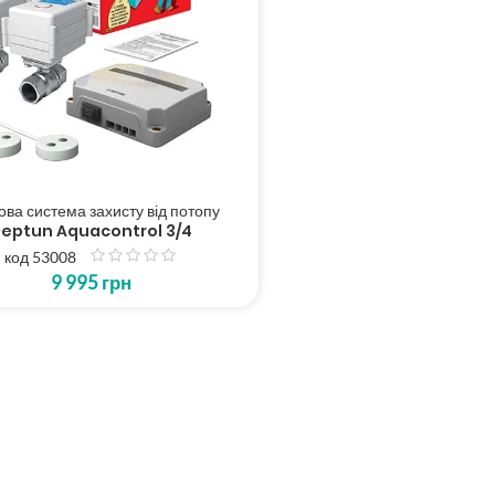
ова система захисту від потопу
eptun Aquacontrol 3/4
код 53008
з
9 995
грн
5