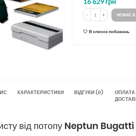
16 629
грн
на
основі
Кількість
опитування
НЕМАЄ В
В список побажань
ИС
ХАРАКТЕРИСТИКИ
ВІДГУКИ (0)
ОПЛАТА
ДОСТАВ
исту від потопу Neptun Bugatt