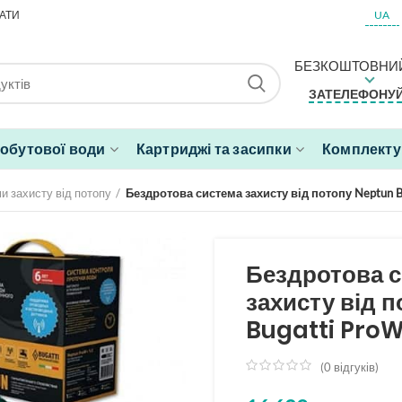
АТИ
UA
БЕЗКОШТОВНИЙ
ЗАТЕЛЕФОНУЙ
побутової води
Картриджі та засипки
Комплектую
и захисту від потопу
Бездротова система захисту від потопу Neptun B
Бездротова 
захисту від 
Bugatti ProW
(
0
відгуків)
з
5