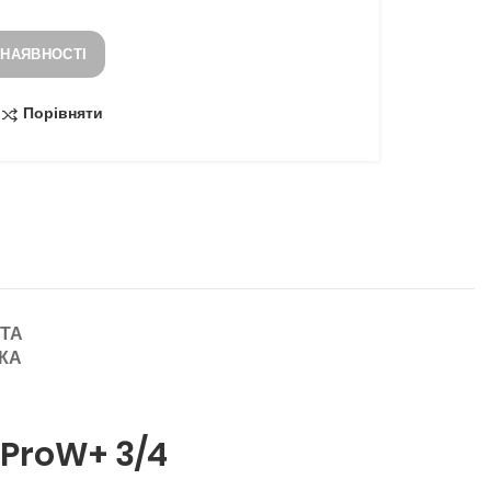
 НАЯВНОСТІ
Порівняти
 ТА
КА
i ProW+ 3/4