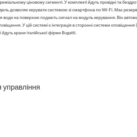
преміальному ціновому сегменті. У комплекті йдуть провідні та бездро
одель дозволяє керувати системою зі смартфона по Wi-Fi. Має резе
ня води на поверхню подають сигнал на модуль керування. Він автом
віщення. У цій системі є інтеграція в сторонні системи оповіщення (
 йдуть крани італійської фірми Bugatti.
я управління