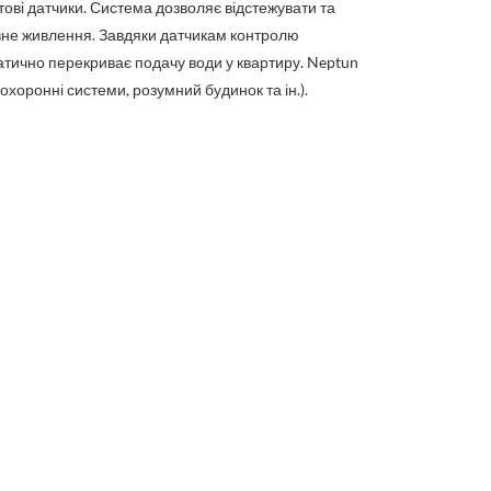
тові датчики. Система дозволяє відстежувати та
рвне живлення. Завдяки датчикам контролю
атично перекриває подачу води у квартиру. Neptun
охоронні системи, розумний будинок та ін.).