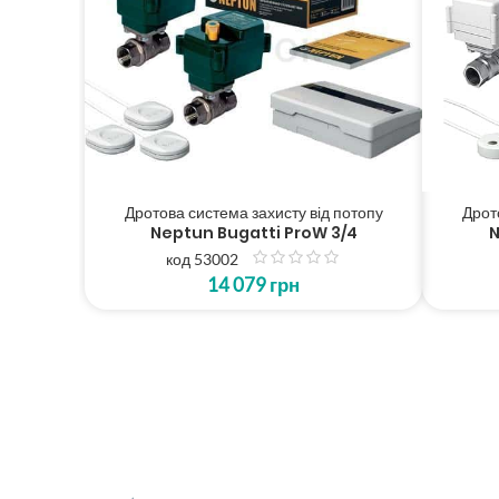
Дротова система захисту від потопу
Дрот
Neptun Bugatti ProW 3/4
N
код 53002
з
14 079
грн
5