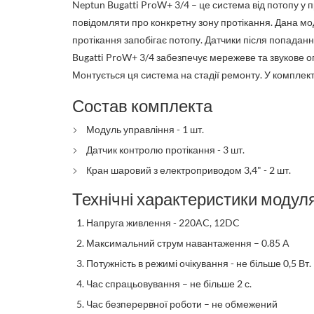
Neptun Bugatti ProW+ 3/4 – це система від потопу у 
повідомляти про конкретну зону протікання. Дана м
протікання запобігає потопу. Датчики після попадан
Bugatti ProW+ 3/4 забезпечує мережеве та звукове опо
Монтується ця система на стадії ремонту. У комплекті
Состав комплекта
Модуль управління - 1 шт.
Датчик контролю протікання - 3 шт.
Кран шаровий з електроприводом 3,4" - 2 шт.
Технічні характеристики модул
Напруга живлення - 220AC, 12DC
Максимальний струм навантаження – 0.85 A
Потужність в режимі очікування - не більше 0,5 Вт.
Час спрацьовування – не більше 2 с.
Час безперервної роботи – не обмежений