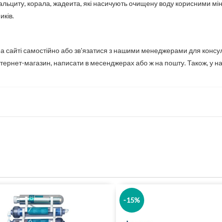
 кальциту, корала, жадеита, які насичують очищену воду корисними м
иків.
 на сайті самостійно або зв'язатися з нашими менеджерами для конс
ернет-магазин, написати в месенджерах або ж на пошту. Також, у нас є
-15%