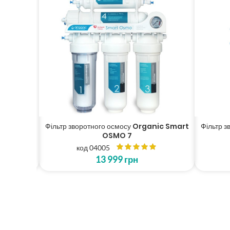
nic Smart
Фільтр зворотного осмосу Organic Smart
Фільтр 
OSMO 7
код 04005
13 999
грн