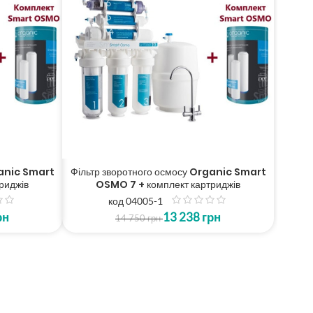
ganic Smart
Фільтр зворотного осмосу Organic Smart
риджів
OSMO 7 + комплект картриджів
код 04005-1
з
рн
13 238
грн
5
14 750
грн