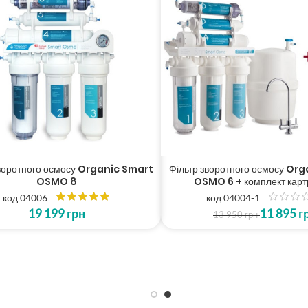
зворотного осмосу Organic Smart
Фільтр зворотного осмосу Or
OSMO 8
OSMO 6 + комплект карт
код 04006
код 04004-1
з
19 199
грн
11 895
г
5
13 950
грн