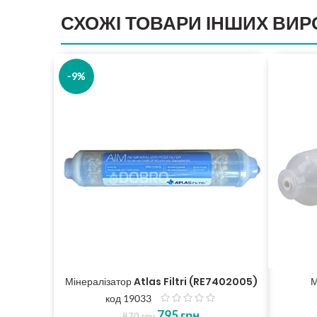
СХОЖІ ТОВАРИ ІНШИХ ВИР
-9%
Мінералізатор Atlas Filtri (RE7402005)
М
код 19033
з
795
грн
5
870
грн