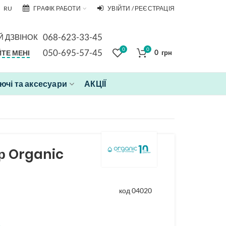
RU
ГРАФІК РАБОТИ
УВІЙТИ / РЕЄСТРАЦІЯ
068-623-33-45
 ДЗВІНОК
0
0
050-695-57-45
ТЕ МЕНІ
0
грн
чі та аксесуари
АКЦІЇ
р Organic
код 04020