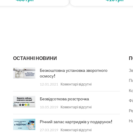
ОСТАННІ НОВИНИ
П
Безкоштовна установка зворотного
З
осмосу!
П
12.01.2021
Коментарі відсутні
К
Безвідсоткова розстрочка
Фі
10.05.2019
Коментарі відсутні
Ре
Н
Річний запас картриджів у подарунок!
27.03.2019
Коментарі відсутні