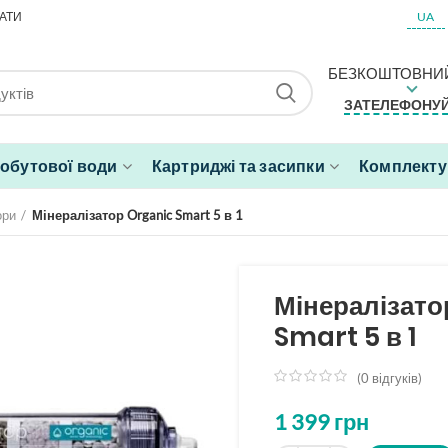
АТИ
UA
БЕЗКОШТОВНИЙ
ЗАТЕЛЕФОНУЙ
побутової води
Картриджі та засипки
Комплектую
ори
Мінералізатор Organic Smart 5 в 1
Мінералізато
Smart 5 в 1
(
0
відгуків)
з
5
1 399
грн
на
основі