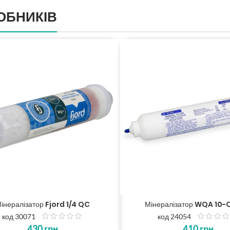
ОБНИКІВ
інералізатор Fjord 1/4 QC
Мінералізатор WQA 10-
код 30071
код 24054
з
з
430
грн
410
грн
5
5