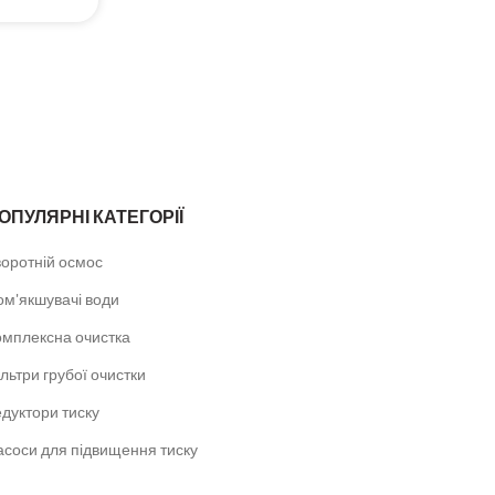
ОПУЛЯРНІ КАТЕГОРІЇ
воротній осмос
ом'якшувачі води
омплексна очистка
льтри грубої очистки
дуктори тиску
асоси для підвищення тиску