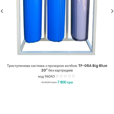
Триступенева система з прозорою колбою TF-06A Big Blue
20" без картриджів
код 96043
з
8 800
грн
7 800
грн
5