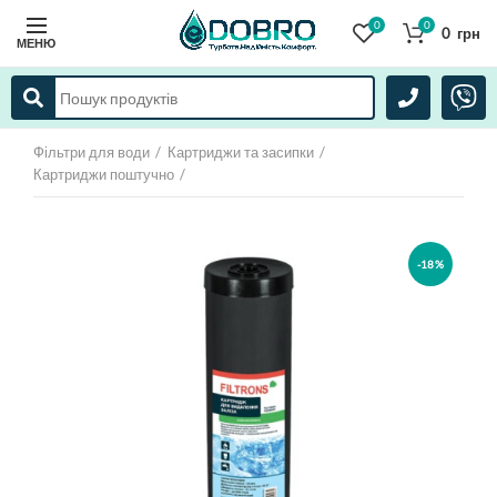
0
0
0
грн
МЕНЮ
Фільтри для води
Картриджи та засипки
Картриджи поштучно
-18%