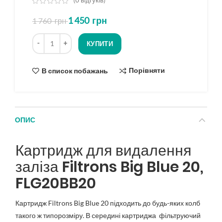
(
0
відгуків)
з
1 450
грн
1 760
грн
5
на
Кількість
основі
КУПИТИ
опитування
Порівняти
В список побажань
ОПИС
Картридж для видалення
заліза Filtrons Big Blue 20,
FLG20BB20
Картридж Filtrons Big Blue 20 підходить до будь-яких колб
такого ж типорозміру. В середині картриджа фільтруючий