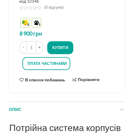
код 12146
(
0
відгуків)
з
5
3
5
на
основі
8 900
грн
опитування
Кількість
КУПИТИ
ПЛАТА ЧАСТИНАМИ
Порівняти
В список побажань
ОПИС
Потрійна система корпусів