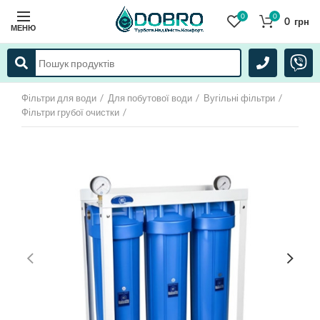
0
0
0
грн
МЕНЮ
Фільтри для води
Для побутової води
Вугільні фільтри
Фільтри грубої очистки