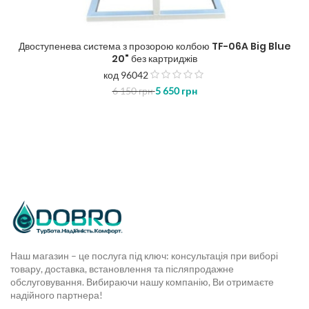
Двоступенева система з прозорою колбою TF-06A Big Blue
20" без картриджів
код 96042
з
6 150
грн
5 650
грн
5
Наш магазин – це послуга під ключ: консультація при виборі
товару, доставка, встановлення та післяпродажне
обслуговування. Вибираючи нашу компанію, Ви отримаєте
надійного партнера!