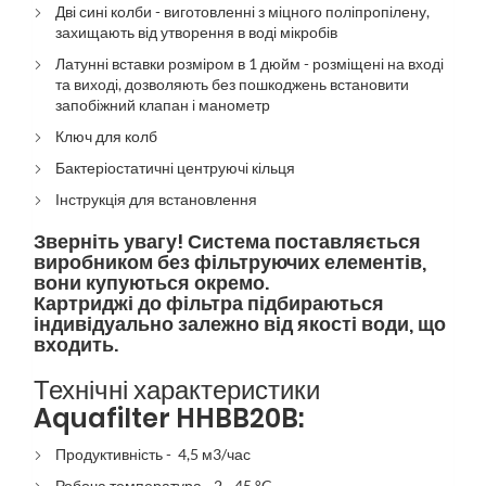
Дві сині колби - виготовленні з міцного поліпропілену,
захищають від утворення в воді мікробів
Латунні вставки розміром в 1 дюйм - розміщені на вході
та виході, дозволяють без пошкоджень встановити
запобіжний клапан і манометр
Ключ для колб
Бактеріостатичні центруючі кільця
Інструкція для встановлення
Зверніть увагу! Система поставляється
виробником без фільтруючих елементів,
вони купуються окремо.
Картриджі до фільтра підбираються
індивідуально залежно від якості води, що
входить.
Технічні характеристики
Aquafilter HHBB20B:
Продуктивність - 4,5 м3/час
Робоча температура - 2 - 45 °C