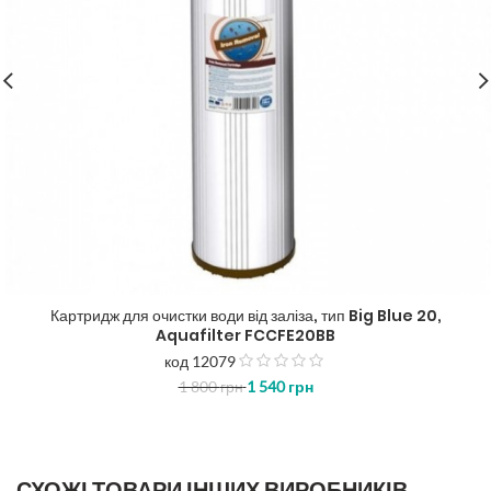
Картридж для очистки води від заліза, тип Big Blue 20,
Aquafilter FCCFE20BB
код 12079
з
1 800
грн
1 540
грн
5
СХОЖІ ТОВАРИ ІНШИХ ВИРОБНИКІВ