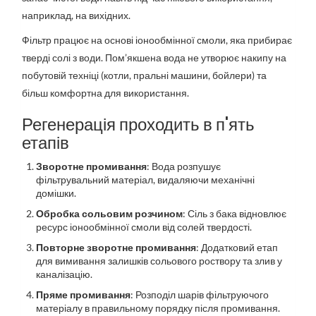
наприклад, на вихідних.
Фільтр працює на основі іонообмінної смоли, яка прибирає
тверді солі з води. Пом’якшена вода не утворює накипу на
побутовій техніці (котли, пральні машини, бойлери) та
більш комфортна для використання.
Регенерація проходить в п'ять
етапів
Зворотне промивання
: Вода розпушує
фільтрувальний матеріал, видаляючи механічні
домішки.
Обробка сольовим розчином
: Сіль з бака відновлює
ресурс іонообмінної смоли від солей твердості.
Повторне зворотне промивання
: Додатковий етап
для вимивання залишків сольового роствору та злив у
каналізацію.
Пряме промивання
: Розподіл шарів фільтруючого
матеріалу в правильному порядку після промивання.