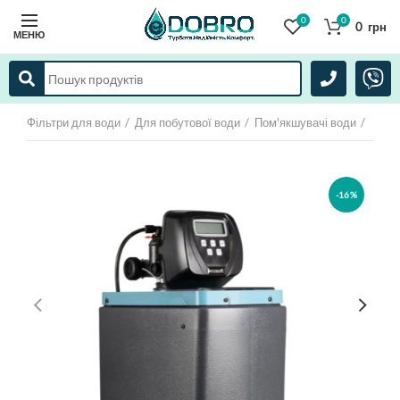
0
0
0
грн
МЕНЮ
Фільтри для води
Для побутової води
Пом'якшувачі води
-16%