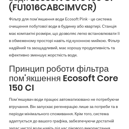
(FU1016CABCIMVCR)
Фільтр для пом’якшення води Ecosoft Pink - це система
очищення побутової води в будинку або квартирі. Станція
має компактні розміри, що дозволяє легко встановлювати її
в обмеженому просторі навіть під кухонною мийкою. Фільтр
надійний та заощадливий, має хорошу продуктивність та
ефективно зменшує жорсткість води.
Принцип роботи фільтра
пом'якшення
Ecosoft Core
150 CI
Пом’якшувач води працює автоматизовано не потребуючи
втручання. Він запускає регенерацію лише за потреби та в
періоди мінімального споживання. Крім того, система
адаптується до вашого графіка, забезпечуючи достатній
запас чистої води навіть під час пікового використання,