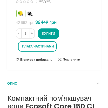
(
0
відгуків)
з
5
6
6
на
основі
36 449
грн
42 882
грн
опитування
Кількість
КУПИТИ
ПЛАТА ЧАСТИНАМИ
Порівняти
В список побажань
ОПИС
Компактний пом'якшувач
води
Ecosoft Core 150 CI