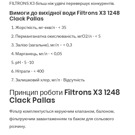
FILTRONS X3 більш ніж удвічі перевершує конкурентів.
Вимоги до вихідної води Filtrons X3 1248
Clack Pallas
Жорсткість, мг-екв/л - < 35
Перманганатна окислюваність, мгО2/л - < 5
Залізо (загальне), мг/л – < 0,3
Марганець, мг/л - < 0,05
рН - 5 -10
Нітрати - < 400
Залишковий хлор, мг/л - Відсутність
Принцип роботи Filtrons X3 1248
Clack Pallas
Фільтр комплектується керуючим клапаном, балоном,
фільтруючим завантаженням та баком для сольового
розчину.