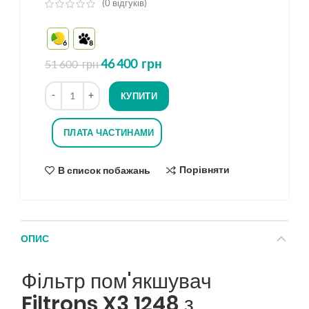
(
0
відгуків)
з
5
6
8
на
основі
46 400
грн
51 600
грн
опитування
Кількість
КУПИТИ
ПЛАТА ЧАСТИНАМИ
Порівняти
В список побажань
ОПИС
Фільтр пом'якшувач
Filtrons X3 1248 з