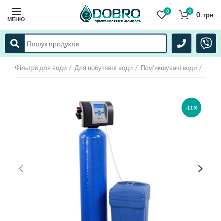
0
0
0
грн
МЕНЮ
Фільтри для води
Для побутової води
Пом'якшувачі води
-11%