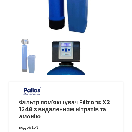
Фільтр пом'якшувач Filtrons X3
1248 з видаленням нітратів та
амонію
код 56151