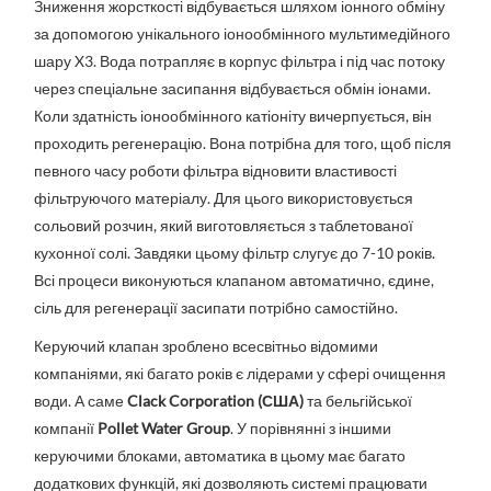
Зниження жорсткості відбувається шляхом іонного обміну
за допомогою унікального іонообмінного мультимедійного
шару X3. Вода потрапляє в корпус фільтра і під час потоку
через спеціальне засипання відбувається обмін іонами.
Коли здатність іонообмінного катіоніту вичерпується, він
проходить регенерацію. Вона потрібна для того, щоб після
певного часу роботи фільтра відновити властивості
фільтруючого матеріалу. Для цього використовується
сольовий розчин, який виготовляється з таблетованої
кухонної солі. Завдяки цьому фільтр слугує до 7-10 років.
Всі процеси виконуються клапаном автоматично, єдине,
сіль для регенерації засипати потрібно самостійно.
Керуючий клапан зроблено всесвітньо відомими
компаніями, які багато років є лідерами у сфері очищення
води. А саме
Clack Corporation (США)
та бельгійської
компанії
Pollet Water Group
. У порівнянні з іншими
керуючими блоками, автоматика в цьому має багато
додаткових функцій, які дозволяють системі працювати