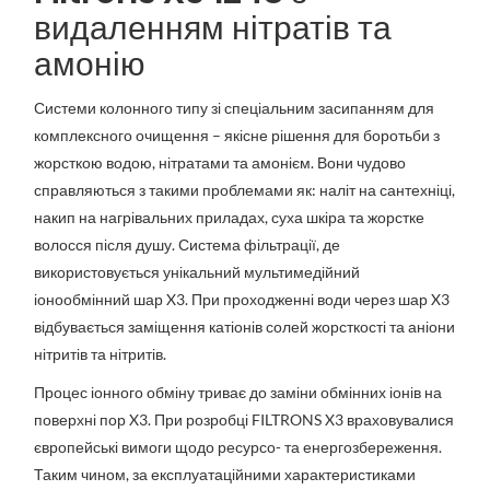
видаленням нітратів та
амонію
Системи колонного типу зі спеціальним засипанням для
комплексного очищення – якісне рішення для боротьби з
жорсткою водою, нітратами та амонієм. Вони чудово
справляються з такими проблемами як: наліт на сантехніці,
накип на нагрівальних приладах, суха шкіра та жорстке
волосся після душу. Система фільтрації, де
використовується унікальний мультимедійний
іонообмінний шар X3. При проходженні води через шар X3
відбувається заміщення катіонів солей жорсткості та аніони
нітритів та нітритів.
Процес іонного обміну триває до заміни обмінних іонів на
поверхні пор X3. При розробці FILTRONS X3 враховувалися
європейські вимоги щодо ресурсо- та енергозбереження.
Таким чином, за експлуатаційними характеристиками