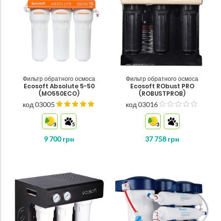
Фильтр обратного осмоса
Фильтр обратного осмоса
Ecosoft Absolute 5-50
Ecosoft RObust PRO
(MO550ECO)
(ROBUSTPROB)
код 03005
код 03016
з
5
3
5
3
3
9 700
грн
37 758
грн