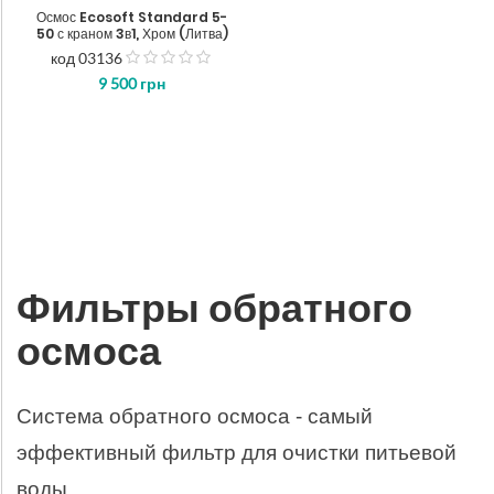
Осмос Ecosoft Standard 5-
50 с краном 3в1, Хром (Литва)
код 03136
з
9 500
грн
5
Фильтры обратного
осмоса
Система обратного осмоса - самый 
эффективный фильтр для очистки питьевой 
воды