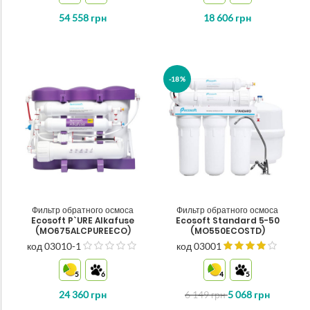
54 558
грн
18 606
грн
-18%
Фильтр обратного осмоса
Фильтр обратного осмоса
Ecosoft P`URE Alkafuse
Ecosoft Standard 5-50
(MO675ALCPUREECO)
(MO550ECOSTD)
код 03010-1
код 03001
з
5
5
6
4
5
24 360
грн
6 149
грн
5 068
грн