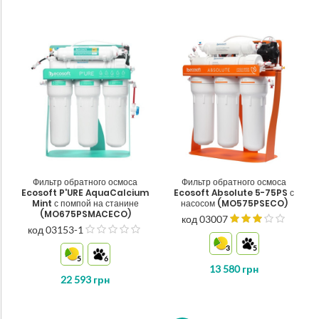
Фильтр обратного осмоса
Фильтр обратного осмоса
Ecosoft P'URE AquaCalcium
Ecosoft Absolute 5-75PS с
Mint с помпой на станине
насосом (MO575PSECO)
(MO675PSMACECO)
код 03007
код 03153-1
з
5
3
5
5
6
13 580
грн
22 593
грн