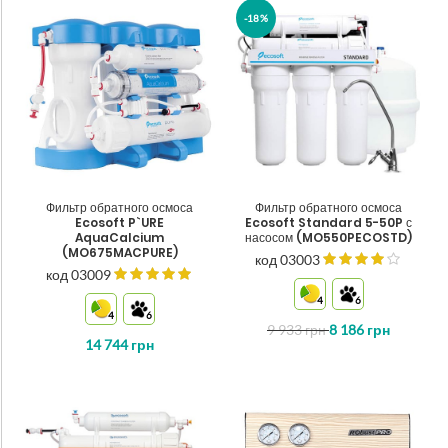
-18%
Фильтр обратного осмоса
Фильтр обратного осмоса
Ecosoft P`URE
Ecosoft Standard 5-50P с
AquaCalcium
насосом (MO550PECOSTD)
(MO675MACPURE)
код 03003
код 03009
4
6
4
6
9 933
грн
8 186
грн
14 744
грн