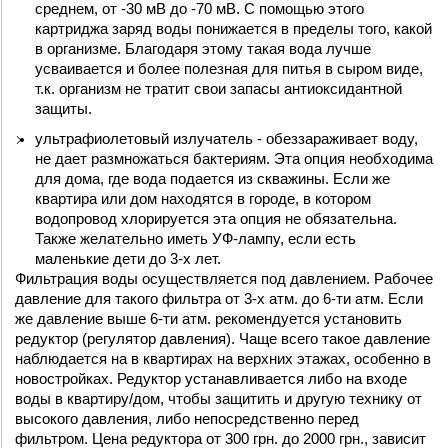
среднем, от -30 мВ до -70 мВ. С помощью этого 
картриджа заряд воды понижается в пределы того, какой 
в организме. Благодаря этому такая вода лучше 
усваивается и более полезная для питья в сыром виде, 
т.к. организм не тратит свои запасы антиоксидантной 
защиты.
ультрафиолетовый излучатель - обеззараживает воду, 
не дает размножаться бактериям. Эта опция необходима 
для дома, где вода подается из скважины. Если же 
квартира или дом находятся в городе, в котором 
водопровод хлорируется эта опция не обязательна. 
Также желательно иметь УФ-лампу, если есть 
маленькие дети до 3-х лет. 
Фильтрация воды осуществляется под давлением. Рабочее 
давление для такого фильтра от 3-х атм. до 6-ти атм. Если 
же давление выше 6-ти атм. рекомендуется установить 
редуктор (регулятор давления). Чаще всего такое давление 
наблюдается на в квартирах на верхних этажах, особенно в 
новостройках. Редуктор устанавливается либо на входе 
воды в квартиру/дом, чтобы защитить и другую технику от 
высокого давления, либо непосредственно перед 
фильтром. Цена редуктора от 300 грн. до 2000 грн., зависит 