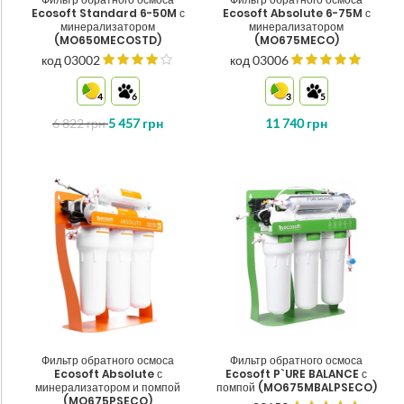
Ecosoft Standard 6-50M с
Ecosoft Absolute 6-75M с
минерализатором
минерализатором
(MO650MECOSTD)
(MO675MECO)
код 03002
код 03006
4
6
3
5
6 822
грн
5 457
грн
11 740
грн
Фильтр обратного осмоса
Фильтр обратного осмоса
Ecosoft Absolute с
Ecosoft P`URE BALANCE с
минерализатором и помпой
помпой (MO675MBALPSECO)
(MO675PSECO)