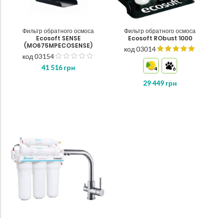
Фильтр обратного осмоса
Фильтр обратного осмоса
Ecosoft SENSE
Ecosoft RObust 1000
(MO675MPECOSENSE)
код 03014
код 03154
з
41 516
грн
5
4
6
29 449
грн