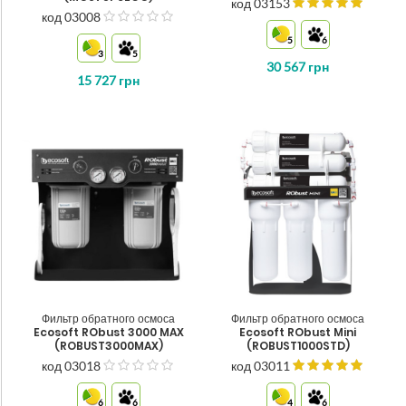
код 03153
код 03008
з
5
5
6
3
5
30 567
грн
15 727
грн
Фильтр обратного осмоса
Фильтр обратного осмоса
Ecosoft RObust 3000 MAX
Ecosoft RObust Mini
(ROBUST3000MAX)
(ROBUST1000STD)
код 03018
код 03011
з
5
6
6
4
6