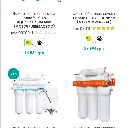
Фильтр обратного осмоса
Фильтр обратного осмоса
Ecosoft P`URE
Ecosoft P`URE Balance
AQUACALCIUM Mint
(MO675MPUREBAL)
(MO675PUREMACECO)
код 03010
код 03009-1
з
5
5
6
6
6
25 694
грн
16 834
грн
-21%
Фильтр обратного осмоса
Фильтр обратного осмоса