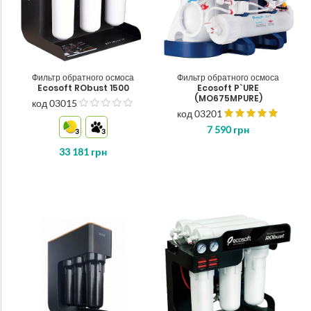
Фильтр обратного осмоса
Фильтр обратного осмоса
Ecosoft RObust 1500
Ecosoft P`URE
(MO675MPURE)
код 03015
з
код 03201
5
7 590
грн
3
3
33 181
грн