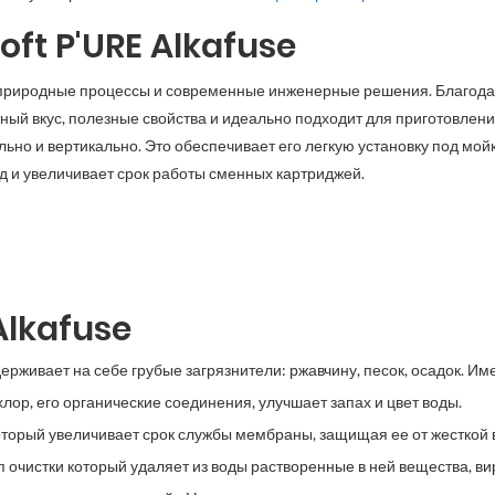
oft P'URE Alkafuse
ебе природные процессы и современные инженерные решения. Благо
тный вкус, полезные свойства и идеально подходит для приготовлен
ьно и вертикально. Это обеспечивает его легкую установку под мой
од и увеличивает срок работы сменных картриджей.
Alkafuse
держивает на себе грубые загрязнители: ржавчину, песок, осадок. И
 хлор, его органические соединения, улучшает запах и цвет воды.
который увеличивает срок службы мембраны, защищая ее от жесткой 
п очистки который удаляет из воды растворенные в ней вещества, ви