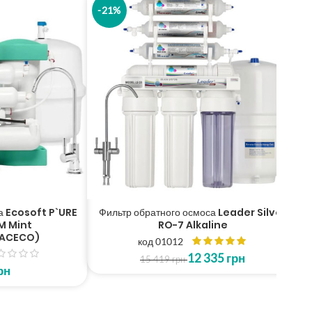
-21%
osoft P`URE
Фильтр обратного осмоса Leader Silver
nt
RO-7 Alkaline
CO)
код 01012
12 335
грн
15 419
грн