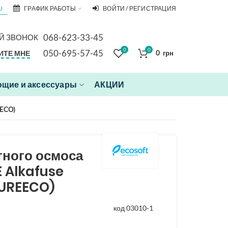
U
ГРАФИК РАБОТЫ
ВОЙТИ / РЕГИСТРАЦИЯ
068-623-33-45
Й ЗВОНОК
0
0
050-695-57-45
ИТЕ МНЕ
0
грн
щие и аксессуары
АКЦИИ
EECO)
тного осмоса
E Alkafuse
UREECO)
код 03010-1