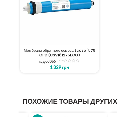
Мембрана обратного осмоса Ecosoft 75
GPD (CSV181275ECO)
код 03065
з
1 329
грн
5
ПОХОЖИЕ ТОВАРЫ ДРУГИХ