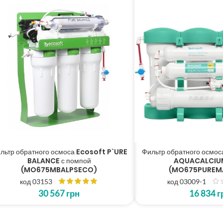
обратного осмоса Ecosoft P`URE
Фильтр обратного осмоса Ec
BALANCE с помпой
AQUACALCIUM Mi
(MO675MBALPSECO)
(MO675PUREMACE
код 03153
код 03009-1
з
30 567
грн
16 834
грн
5