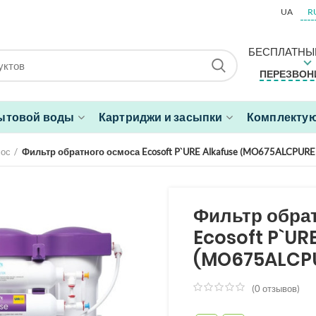
UA
R
БЕСПЛАТНЫ
ПЕРЕЗВОН
ытовой воды
Картриджи и засыпки
Комплектую
мос
Фильтр обратного осмоса Ecosoft P`URE Alkafuse (MO675ALCPUR
Фильтр обра
Ecosoft P`UR
(MO675ALCP
(
0
отзывов)
из
5