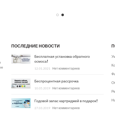
ПОСЛЕДНИЕ НОВОСТИ
П
Бесплатная установка обратного
У
осмоса!
и
К
ое
12.01.2021
Нет комментариев
Ф
Беспроцентная рассрочка
О
10.05.2019
Нет комментариев
Р
Н
Годовой запас картриджей в подарок!
27.03.2019
Нет комментариев