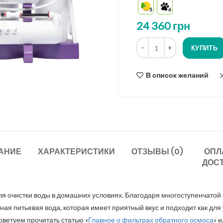
на
5
6
основе
опроса
24 360
грн
Количество
КУПИТЬ
В список желаний
АНИЕ
ХАРАКТЕРИСТИКИ
ОТЗЫВЫ (0)
ОПЛ
ДОС
ля очистки воды в домашних условиях. Благодаря многоступенчатой
ная питьевая вода, которая имеет приятный вкус и подходит как для
оветуем прочитать статью «
Главное о фильтрах обратного осмоса
» 