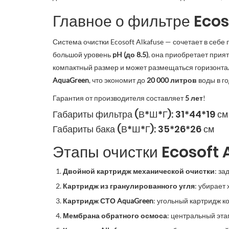
Главное о фильтре
Ecos
Система очистки Ecosoft Alkafuse — сочетает в с
большой уровень
pH (до 8.5)
, она приобретает прия
компактный размер и может размещаться горизонтал
AquaGreen
, что экономит до
20 000 литров
воды в г
Гарантия от производителя составляет
5 лет
!
Габариты фильтра (В*Ш*Г): 31*44*19 см
Габариты бака (В*Ш*Г): 35*26*26 см
Этапы очистки
Ecosoft 
Двойной картридж механической очистки
: за
Картридж из гранулированного угля
: убирает
Картридж СТО AquaGreen
: угольный картридж 
Мембрана обратного осмоса
: центральный эта