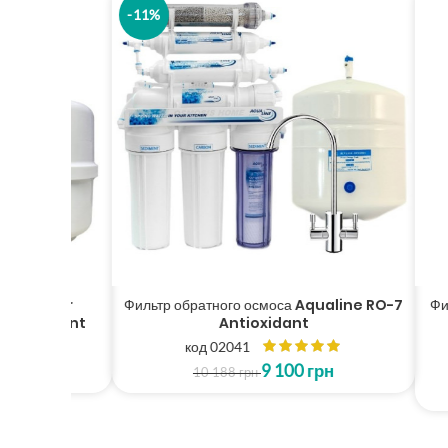
-11%
eader
Фильтр обратного осмоса Aqualine RO-7
Фильтр 
oxidant
Antioxidant
код 02041
9 100
грн
10 188
грн