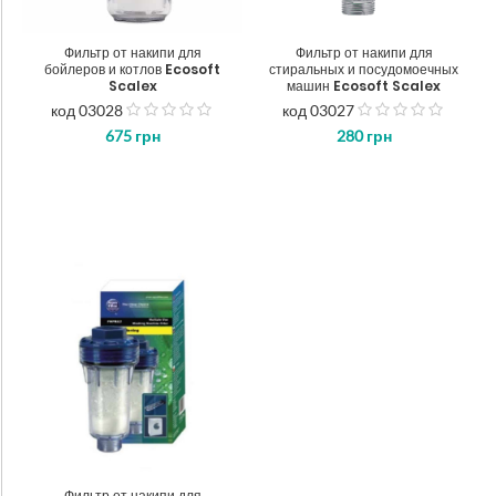
Фильтр от накипи для
Фильтр от накипи для
бойлеров и котлов Ecosoft
стиральных и посудомоечных
Scalex
машин Ecosoft Scalex
код 03028
код 03027
з
з
675
грн
280
грн
5
5
Фильтр от накипи для