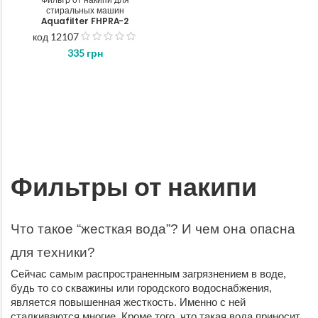
стиральных машин
Aquafilter FHPRA-2
код 12107
з
335
грн
5
Фильтры от накипи
Что такое “жесткая вода”? И чем она опасна 
для техники?
Сейчас самым распространенным загрязнением в воде, 
будь то со скважины или городского водоснабжения, 
является повышенная жесткость. Именно с ней 
сталкиваются многие. Кроме того, что такая вода приносит 