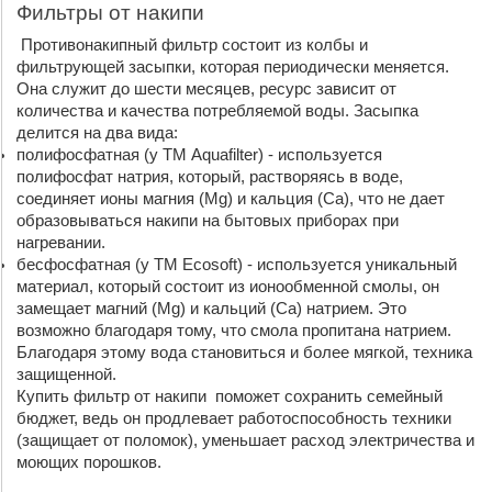
Фильтры от накипи
 Противонакипный фильтр состоит из колбы и 
фильтрующей засыпки, которая периодически меняется. 
Она служит до шести месяцев, ресурс зависит от 
количества и качества потребляемой воды. Засыпка 
делится на два вида:
полифосфатная (у ТМ Aquafilter) - используется 
полифосфат натрия, который, растворяясь в воде, 
соединяет ионы магния (Mg) и кальция (Са), что не дает 
образовываться накипи на бытовых приборах при 
нагревании.
бесфосфатная (у ТМ Ecosoft) - используется уникальный 
материал, который состоит из ионообменной смолы, он 
замещает магний (Mg) и кальций (Са) натрием. Это 
возможно благодаря тому, что смола пропитана натрием. 
Благодаря этому вода становиться и более мягкой, техника 
защищенной.
Купить фильтр от накипи  поможет сохранить семейный 
бюджет, ведь он продлевает работоспособность техники 
(защищает от поломок), уменьшает расход электричества и 
моющих порошков.