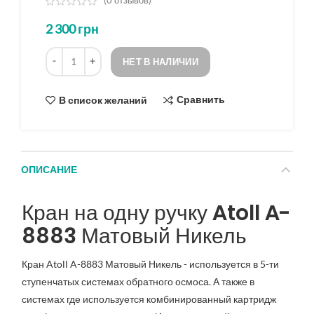
(
0
отзывов)
из
2 300
грн
5
на
Количество
основе
НЕТ В НАЛИЧИИ
опроса
Сравнить
В список желаний
ОПИСАНИЕ
Кран на одну ручку Atoll A-
8883 Матовый Никель
Кран
Atoll A-8883 Матовый Никель - используется
в 5-ти
ступенчатых системах обратного осмоса. А также в
системах где используется комбинированный картридж