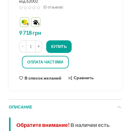
код 62002
(
0
отзывов)
из
5
3
5
на
основе
9 718
грн
опроса
Количество
КУПИТЬ
ОПЛАТА ЧАСТЯМИ
Сравнить
В список желаний
ОПИСАНИЕ
Обратите внимание!
В наличии есть