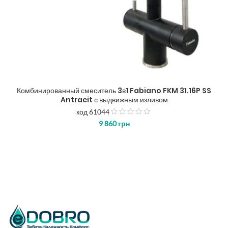
Комбинированный смеситель 3в1 Fabiano FKM 31.16P SS
Antracit с выдвижным изливом
код 61044
з
9 860
грн
5