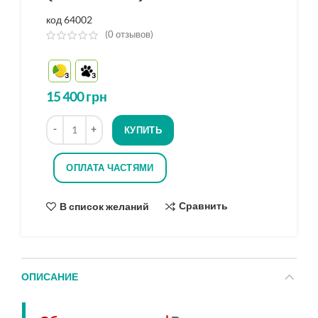
код 64002
(
0
отзывов)
из
5
3
3
на
основе
15 400
грн
опроса
Количество
КУПИТЬ
ОПЛАТА ЧАСТЯМИ
Сравнить
В список желаний
ОПИСАНИЕ