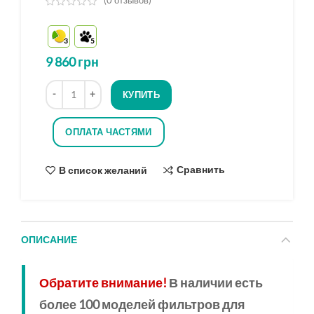
(
0
отзывов)
из
5
3
5
на
основе
9 860
грн
опроса
Количество
КУПИТЬ
ОПЛАТА ЧАСТЯМИ
Сравнить
В список желаний
ОПИСАНИЕ
Обратите внимание!
В наличии есть
более 100 моделей фильтров для