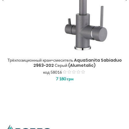
Трёхпозиционный кран-смеситель AquaSanita Sabiaduo
2963-202 Серый (Alumetalic)
код 58016
з
7 180
грн
5