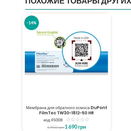
ПОХОЖИЕ ТОВАРЫ ДРУГИХ
-14%
Мембрана для обратного осмоса DuPont
FilmTec TW30-1812-50 HR
код 45008
з
1 690
грн
5
1 950
грн