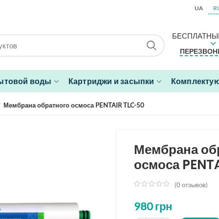
UA
R
БЕСПЛАТНЫ
ПЕРЕЗВОН
ытовой воды
Картриджи и засыпки
Комплектую
Мембрана обратного осмоса PENTAIR TLC-50
Мембрана об
осмоса PENT
(
0
отзывов)
из
5
980
грн
на
основе