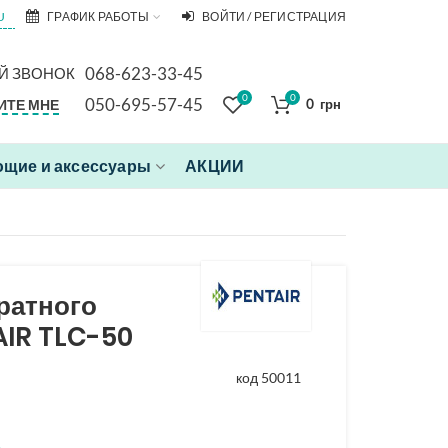
U
ГРАФИК РАБОТЫ
ВОЙТИ / РЕГИСТРАЦИЯ
068-623-33-45
Й ЗВОНОК
0
0
050-695-57-45
ИТЕ МНЕ
0
грн
щие и аксессуары
АКЦИИ
ратного
AIR TLC-50
код 50011