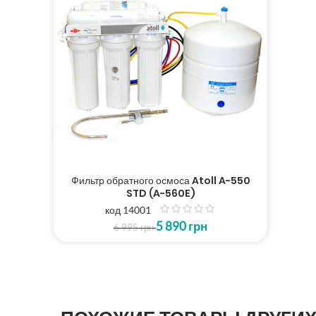
Фильтр обратного осмоса Atoll A-550
STD (A-560E)
код 14001
з
5 890
грн
5
6 995
грн