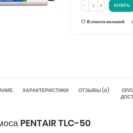
Количество
опроса
КУПИТЬ
В список желаний
АНИЕ
ХАРАКТЕРИСТИКИ
ОТЗЫВЫ (0)
ОПЛ
ДОС
моса PENTAIR TLC-50