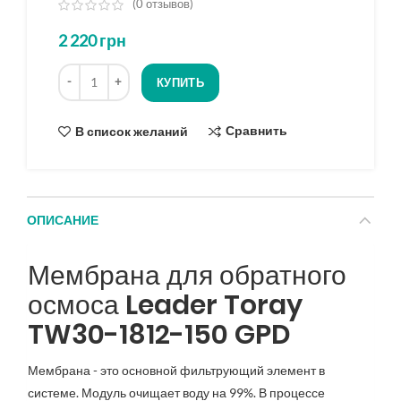
(
0
отзывов)
из
2 220
грн
5
на
Количество
основе
КУПИТЬ
опроса
Сравнить
В список желаний
ОПИСАНИЕ
Мембрана для обратного
осмоса Leader Toray
TW30-1812-150 GPD
Мембрана - это основной фильтрующий элемент в
системе. Модуль очищает воду на 99%. В процессе