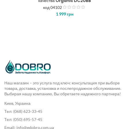
качества Organic DC20BB
код 04102
з
1 999
грн
5
Наш магазин – это услуга под ключ: консультация при выборе
товара, доставка, установка и послепродажное обслуживание.
Выбирая нашу компанию, Вы обретаете надежного партнера!
Киев, Украина
Тел: (068) 623-33-45
Тел: (050) 695-57-45
Email: info@edobro.com.ua