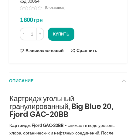
код 30064
(
0
отзывов)
из
1 800
грн
5
на
Количество
основе
КУПИТЬ
опроса
Сравнить
В список желаний
ОПИСАНИЕ
Картридж угольный
гранулированный, Big Blue 20,
Fjord GAC-20BB
Картридж Fjord GAC-20BB
– снижает в воде уровень
хлора, органических и нефтяных соединений. После