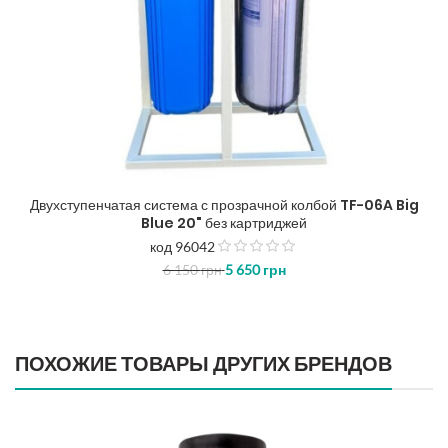
Двухступенчатая система с прозрачной колбой TF-06A Big
Blue 20" без картриджей
код 96042
з
6 150
грн
5 650
грн
5
ПОХОЖИЕ ТОВАРЫ ДРУГИХ БРЕНДОВ