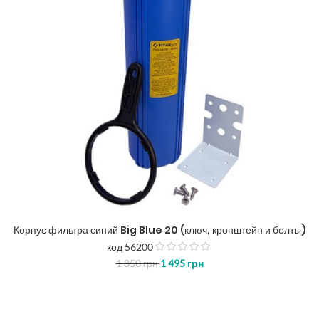
Корпус фильтра синий Big Blue 20 (ключ, кронштейн и болты)
код 56200
з
1 850
грн
1 495
грн
5