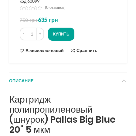
код 60099
(
0
отзывов)
из
635
грн
750
грн
5
на
Количество
основе
КУПИТЬ
опроса
Сравнить
В список желаний
ОПИСАНИЕ
Картридж
полипропиленовый
(шнурок) Pallas Big Blue
20" 5 мкм