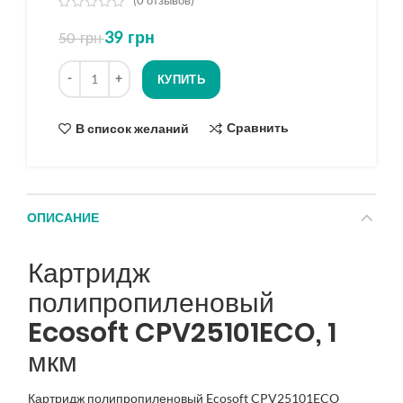
(
0
отзывов)
из
39
грн
50
грн
5
на
Количество
основе
КУПИТЬ
опроса
Сравнить
В список желаний
ОПИСАНИЕ
Картридж
полипропиленовый
Ecosoft CPV25101ECO, 1
мкм
Картридж полипропиленовый Ecosoft CPV25101ECO