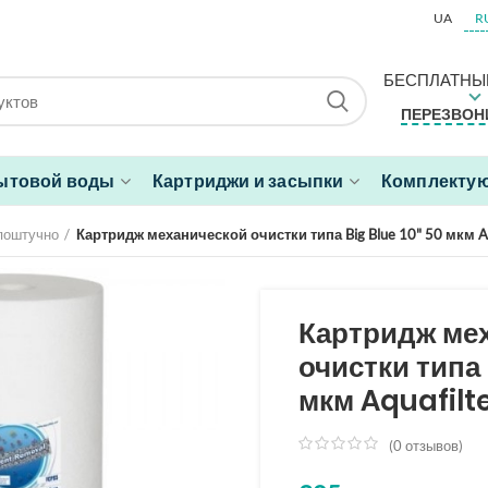
UA
R
БЕСПЛАТНЫ
ПЕРЕЗВОН
ытовой воды
Картриджи и засыпки
Комплектую
поштучно
Картридж механической очистки типа Big Blue 10" 50 мкм 
Картридж ме
очистки типа 
мкм Aquafilt
(
0
отзывов)
из
5