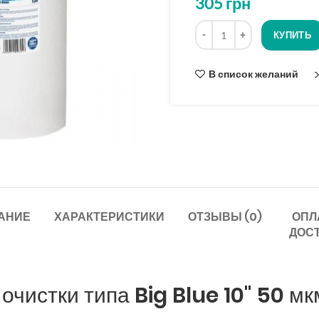
305
грн
на
основе
Количество
опроса
КУПИТЬ
В список желаний
АНИЕ
ХАРАКТЕРИСТИКИ
ОТЗЫВЫ (0)
ОПЛ
ДОС
очистки типа Big Blue
10" 50 мк