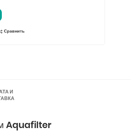
Сравнить
АТА И
ТАВКА
м Aquafilter