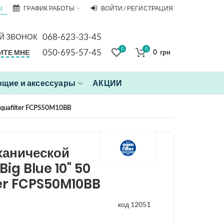
U
ГРАФИК РАБОТЫ
ВОЙТИ / РЕГИСТРАЦИЯ
068-623-33-45
Й ЗВОНОК
0
0
050-695-57-45
ИТЕ МНЕ
0
грн
щие и аксессуары
АКЦИИ
Aquafilter FCPS50M10BB
ханической
Big Blue 10" 50
er FCPS50M10BB
код 12051