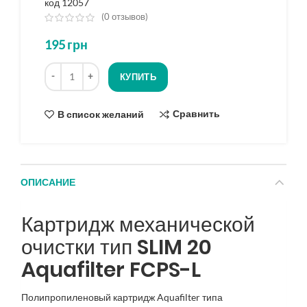
код 12057
(
0
отзывов)
из
195
грн
5
на
Количество
основе
КУПИТЬ
опроса
Сравнить
В список желаний
ОПИСАНИЕ
Картридж механической
очистки тип SLIM 20
Aquafilter FCPS-L
Полипропиленовый картридж Aquafilter типа