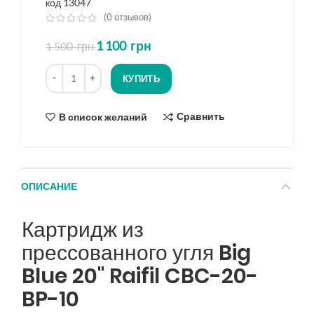
код 13047
(
0
отзывов)
из
1 100
грн
1 500
грн
5
на
Количество
основе
КУПИТЬ
опроса
Сравнить
В список желаний
ОПИСАНИЕ
Картридж из
прессованного угля Big
Blue 20" Raifil CBC-20-
BP-10