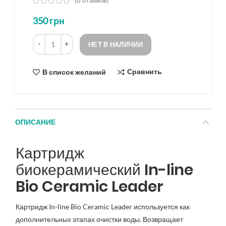
(
0
отзывов)
из
350
грн
5
на
Количество
основе
НЕТ В НАЛИЧИИ
опроса
Сравнить
В список желаний
ОПИСАНИЕ
Картридж
биокерамический In-line
Bio Ceramic Leader
Картридж In-line Bio Ceramic Leader используется как
дополнительных этапах очистки воды. Возвращает