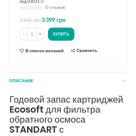
код 03031-2
(
0
отзывов)
из
3 399
грн
3 840
грн
5
на
Количество
основе
КУПИТЬ
опроса
Сравнить
В список желаний
ОПИСАНИЕ
Годовой запас картриджей
Ecosoft для фильтра
обратного осмоса
STANDART с