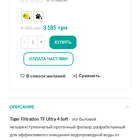
(
0
отзывов)
из
5
4
4
на
основе
3 185
грн
3 785
грн
опроса
Количество
КУПИТЬ
ОПЛАТА ЧАСТЯМИ
Сравнить
В список желаний
ОПИСАНИЕ
Tiger Filtration TF Ultra 4 Soft
- это бытовой
четырехступенчатый проточный фильтр, разработанный
для эффективного очищения водопроводной воды от