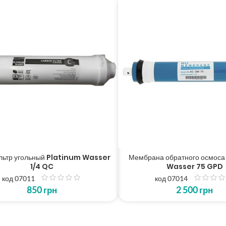
льтр угольный Platinum Wasser
Мембрана обратного осмоса
1/4 QC
Wasser 75 GPD
код 07011
код 07014
з
з
850
грн
2 500
грн
5
5