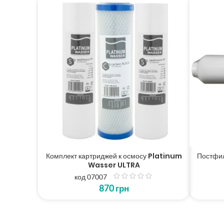
Комплект картриджей к осмосу Platinum
Постфи
Wasser ULTRA
код 07007
з
870
грн
5