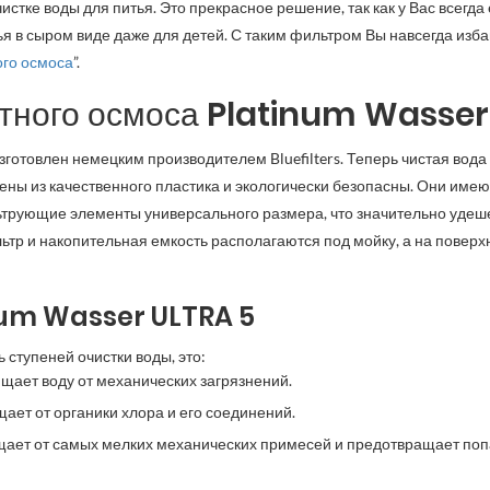
тке воды для питья. Это прекрасное решение, так как у Вас всегда 
я в сыром виде даже для детей. С таким фильтром Вы навсегда изб
ого осмоса
”.
атного осмоса Platinum Wasse
изготовлен немецким производителем Bluefilters. Теперь чистая во
нены из качественного пластика и экологически безопасны. Они имею
ьтрующие элементы универсального размера, что значительно уде
льтр и накопительная емкость располагаются под мойку, а на повер
inum Wasser ULTRA 5
 ступеней очистки воды, это:
щает воду от механических загрязнений.
щает от органики хлора и его соединений.
ищает от самых мелких механических примесей и предотвращает по