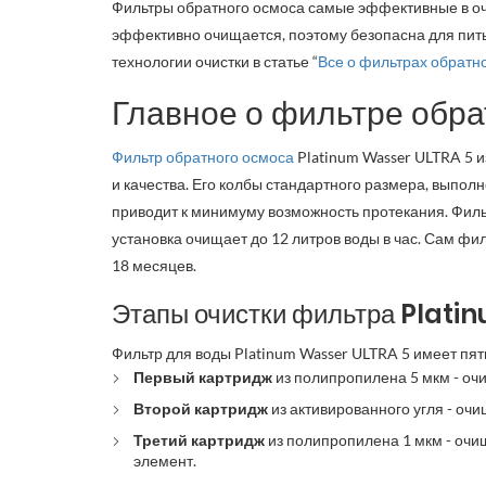
Фильтры обратного осмоса самые эффективные в очис
эффективно очищается, поэтому безопасна для пить
технологии очистки в статье “
Все о фильтрах обратн
Главное о фильтре обр
Фильтр обратного осмоса
Platinum Wasser ULTRA 5 
и качества. Его колбы стандартного размера, выпол
приводит к минимуму возможность протекания. Фил
установка очищает до 12 литров воды в час. Сам фи
18 месяцев.
Этапы очистки фильтра Plat
Фильтр для воды Platinum Wasser ULTRA 5 имеет пять
Первый картридж
из полипропилена 5 мкм - очи
Второй картридж
из активированного угля - очи
Третий картридж
из полипропилена 1 мкм - оч
элемент.