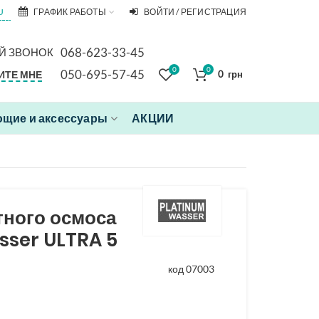
U
ГРАФИК РАБОТЫ
ВОЙТИ / РЕГИСТРАЦИЯ
068-623-33-45
Й ЗВОНОК
0
0
050-695-57-45
ИТЕ МНЕ
0
грн
щие и аксессуары
АКЦИИ
тного осмоса
sser ULTRA 5
код 07003