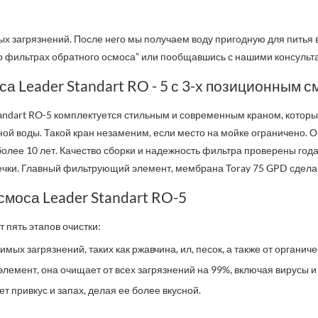
х загрязнений. После него мы получаем воду пригодную для питья в
е о фильтрах обратного осмоса” или пообщавшись с нашими консуль
а Leader Standart RO - 5 с 3-х позиционным 
andart RO-5 комплектуется стильным и современным краном, которы
ной воды. Такой кран незаменим, если место на мойке ограничено.
О
более 10 лет. Качество сборки и надежность фильтра проверены год
течки. Главный фильтрующий элемент, мембрана
Toray 75 GPD
сдела
смоса Leader Standart RO-5
т пять этапов очистки:
димых загрязнений, таких как ржавчина, ил, песок, а также от органич
лемент, она очищает от всех загрязнений на 99%, включая вирусы и
т привкус и запах, делая ее более вкусной.