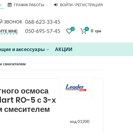
U
ГРАФИК РАБОТЫ
ВОЙТИ / РЕГИСТРАЦИЯ
068-623-33-45
Й ЗВОНОК
0
0
050-695-57-45
ИТЕ МНЕ
0
грн
щие и аксессуары
АКЦИИ
ым смесителем
тного осмоса
art RO-5 с 3-х
 смесителем
код 01200