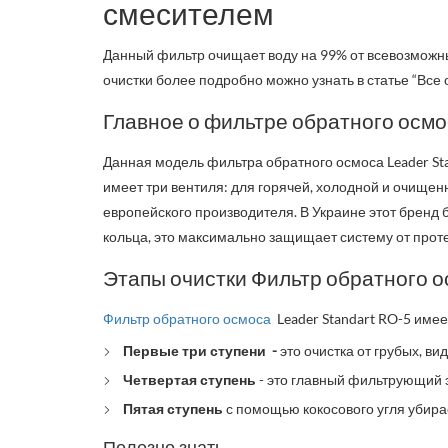
смесителем
Данный фильтр очищает воду на 99% от всевозможны
очистки более подробно можно узнать в статье “Вс
Главное о фильтре обратного осмос
Данная модель фильтра обратного осмоса Leader St
имеет три вентиля: для горячей, холодной и очищен
европейского производителя. В Украине этот бренд 
кольца, это максимально защищает систему от про
Этапы очистки Фильтр обратного о
Фильтр обратного осмоса
Leader Standart RO-5 имее
Первые три ступени -
это очистка от грубых, ви
Четвертая ступень
- это главный фильтрующий э
Пятая ступень
с помощью кокосового угля убирае
Полезно знать