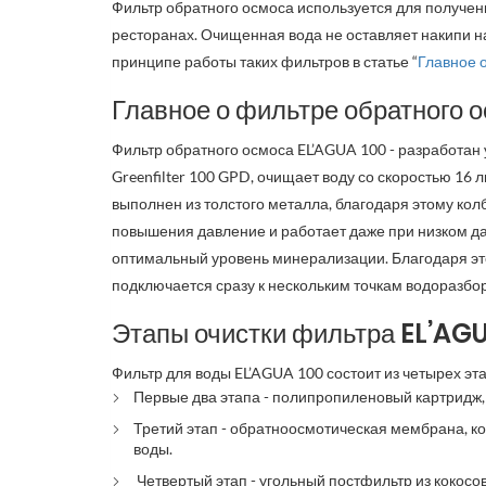
Фильтр обратного осмоса используется для получени
ресторанах. Очищенная вода не оставляет накипи 
принципе работы таких фильтров в статье
“
Главное 
Главное о фильтре обратного 
Фильтр обратного осмоса EL’AGUA 100 - разработа
Greenfilter 100 GPD, очищает воду со скоростью 16 
выполнен из толстого металла, благодаря этому ко
повышения давление и работает даже при низком да
оптимальный уровень минерализации. Благодаря эт
подключается сразу к нескольким точкам водоразбор
Этапы очистки фильтра EL’AG
Фильтр для воды EL’AGUA 100 состоит из четырех эта
Первые два этапа - полипропиленовый картридж, 
Третий этап - обратноосмотическая мембрана, ко
воды.
Четвертый этап - угольный постфильтр из кокосо