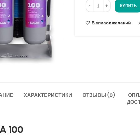
Количество
опроса
КУПИТЬ
В список желаний
АНИЕ
ХАРАКТЕРИСТИКИ
ОТЗЫВЫ (0)
ОПЛ
ДОС
A 100