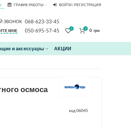
U
ГРАФИК РАБОТЫ
ВОЙТИ / РЕГИСТРАЦИЯ
068-623-33-45
Й ЗВОНОК
0
0
050-695-57-45
ИТЕ МНЕ
0
грн
щие и аксессуары
АКЦИИ
тного осмоса
код 06045