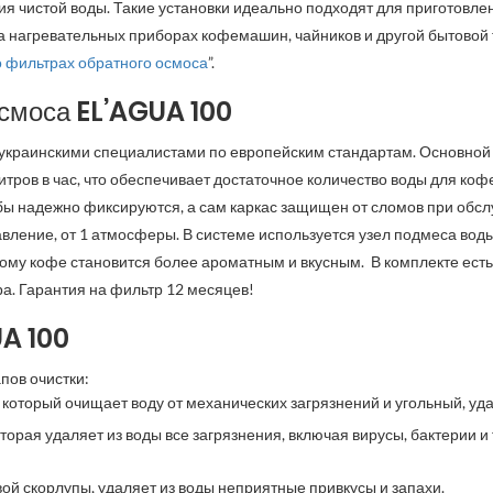
я чистой воды. Такие установки идеально подходят для приготовле
на нагревательных приборах кофемашин, чайников и другой бытовой
о фильтрах обратного осмоса
”
.
осмоса EL’AGUA 100
н украинскими специалистами по европейским стандартам. Основно
литров в час, что обеспечивает достаточное количество воды для ко
лбы надежно фиксируются, а сам каркас защищен от сломов при обс
вление, от 1 атмосферы. В системе используется узел подмеса воды
ому кофе становится более ароматным и вкусным. В комплекте есть
а.
Гарантия на фильтр 12 месяцев!
UA 100
пов очистки:
который очищает воду от механических загрязнений и угольный, уд
торая удаляет из воды все загрязнения, включая вирусы, бактерии 
вой скорлупы, удаляет из воды неприятные привкусы и запахи.