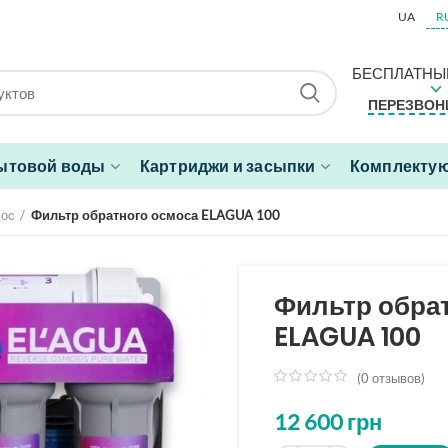
UA
R
БЕСПЛАТНЫ
ПЕРЕЗВОН
ытовой воды
Картриджи и засыпки
Комплектую
мос
Фильтр обратного осмоса ELAGUA 100
Фильтр обра
ELAGUA 100
(
0
отзывов)
из
5
12 600
грн
на
основе