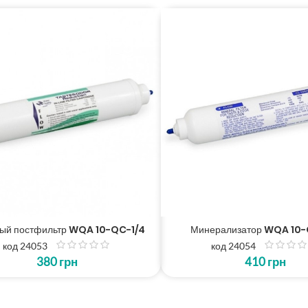
ный постфильтр WQA 10-QC-1/4
Минерализатор WQA 10-
код 24053
код 24054
з
з
380
грн
410
грн
5
5