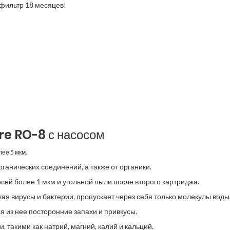
а фильтр 18 месяцев!
e RO-8 с насосом
ее 5 мкм.
рганических соединений, а также от органики.
сей более 1 мкм и угольной пыли после второго картриджа.
чая вирусы и бактерии, пропускает через себя только молекулы воды
я из нее посторонние запахи и привкусы.
такими как натрий, магний, калий и кальций.