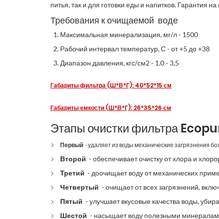
питья, так и для готовки еды и напитков. Гарантия н
Требования к очищаемой воде
Максимальная минерализация, мг/л - 1500
Рабочий интервал температур, С - от +5 до +38
Диапазон давления, кгс/см2 - 1.0 - 3,5
Габариты фильтра (Ш*В*Г): 40*52*15 см
Габариты емкости (Ш*В*Г): 26*35*26 см
Этапы очистки фильтра
Ecopur
Первый
- удаляет из воды механические загрязнения бол
Второй
- обеспечивает очистку от хлора и хлоро
Третий
- доочищает воду от механических приме
Четвертый
- очищает от всех загрязнений, вклю
Пятый
- улучшает вкусовые качества воды, убира
Шестой
- насыщает воду полезными минералами, 