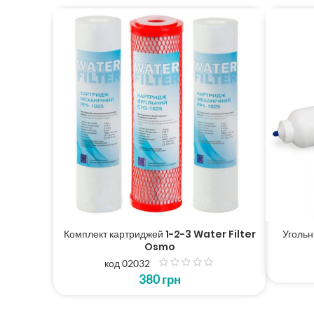
Комплект картриджей 1-2-3 Water Filter
Уголь
Osmo
код 02032
з
380
грн
5