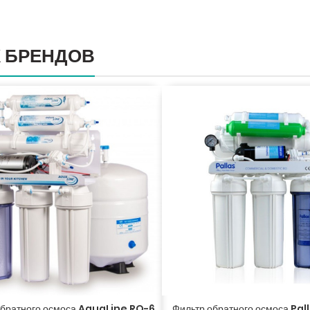
 БРЕНДОВ
обратного осмоса AquaLine RO-6
Фильтр обратного осмоса Pall