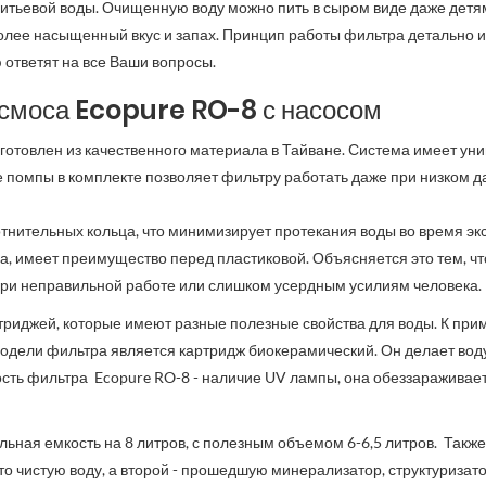
итьевой воды. Очищенную воду можно пить в сыром виде даже детям
олее насыщенный вкус и запах. Принцип работы фильтра детально из
ю ответят на все Ваши вопросы.
осмоса
Ecopure RO-8 с насосом
зготовлен из качественного материала в Тайване. Система имеет у
помпы в комплекте позволяет фильтру работать даже при низком дав
тнительных кольца, что минимизирует протекания воды во время эк
 имеет преимущество перед пластиковой. Объясняется это тем, что
при неправильной работе или слишком усердным усилиям человека
ртриджей, которые имеют разные полезные свойства для воды. К при
ели фильтра является картридж биокерамический. Он делает воду б
сть фильтра Ecopure RO-8 - наличие UV лампы, она обеззараживае
ьная емкость на 8 литров, с полезным объемом 6-6,5 литров. Также
 чистую воду, а второй - прошедшую минерализатор, структуризато