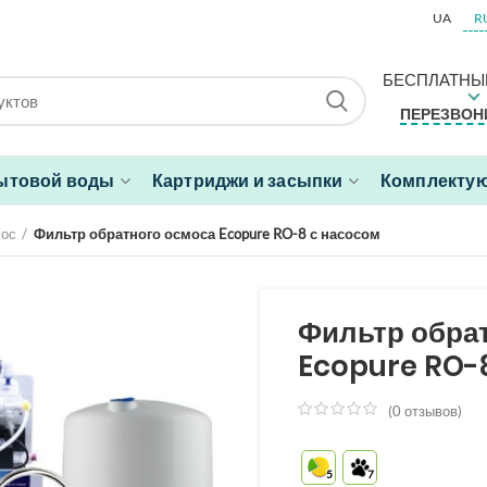
UA
R
БЕСПЛАТНЫ
ПЕРЕЗВОН
ытовой воды
Картриджи и засыпки
Комплектую
мос
Фильтр обратного осмоса Ecopure RO-8 с насосом
Фильтр обра
Ecopure RO-8
(
0
отзывов)
из
5
на
5
7
основе