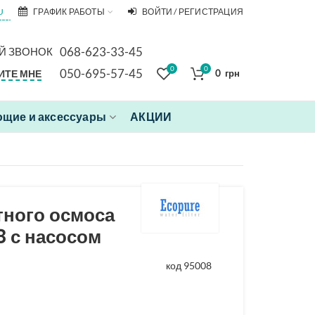
U
ГРАФИК РАБОТЫ
ВОЙТИ / РЕГИСТРАЦИЯ
068-623-33-45
Й ЗВОНОК
0
0
050-695-57-45
ИТЕ МНЕ
0
грн
щие и аксессуары
АКЦИИ
тного осмоса
 с насосом
код 95008