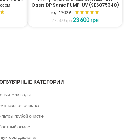
сосом
Oasis DP Sanic PUMP-UV (SE6075340)
код 19029
23 600
грн
27 500
грн
ОПУЛЯРНЫЕ КАТЕГОРИИ
мягчители воды
омплексная очистка
ильтры грубой очистки
братный осмос
едукторы давления