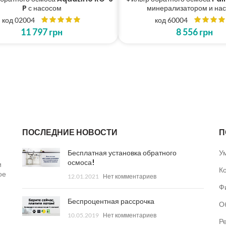
P с насосом
минерализатором и на
код 02004
код 60004
11 797
грн
8 556
грн
ПОСЛЕДНИЕ НОВОСТИ
П
Бесплатная установка обратного
У
осмоса!
и
К
ое
12.01.2021
Нет комментариев
Ф
Беспроцентная рассрочка
О
10.05.2019
Нет комментариев
Р