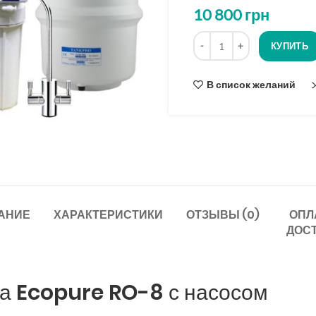
опроса
10 800
грн
Количество
КУПИТЬ
В список желаний
АНИЕ
ХАРАКТЕРИСТИКИ
ОТЗЫВЫ (0)
ОПЛ
ДОС
са Ecopure RO-8 с насосом