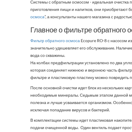
Системы с обратным осмосом - идеальная очистка п
приготовления пищи и напитков, они приобретают б
осмоса
”, а консультанты нашего магазина с радость
Главное о фильтре обратного 
Фильтр обратного осмоса
Ecopure RO-8 с насосом и
значительно удешевляет его обслуживание. Наличие 
вода со скважины.
На колбах предфильтрации установлено по два упло
которая соединяет нижнюю и верхнюю часть фильтра,
фильтре и пластиковую пластину можно повредить 
После основной очистки идет блок из нескольких ка
необходимые минералы. Седьмым этапом данной мод
полезна и лучше усваивается организмом. Особенно
исключая попадание вирусов и бактерий.
В комплектации системы идет пластиковая накопител
подачи очищенной воды. Один вентиль подает просто