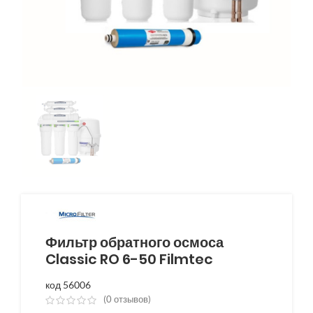
Фильтр обратного осмоса
Classic RO 6-50 Filmtec
код 56006
(
0
отзывов)
из