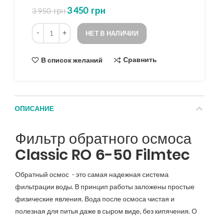
3 450
грн
3 950
грн
5
на
Количество
основе
НЕТ В НАЛИЧИИ
опроса
Сравнить
В список желаний
ОПИСАНИЕ
Фильтр обратного осмоса
Classic RO 6-50 Filmtec
Обратный осмос - это самая надежная система
фильтрации воды. В принцип работы заложены простые
физические явления. Вода после осмоса чистая и
полезная для питья даже в сыром виде, без кипячения. О