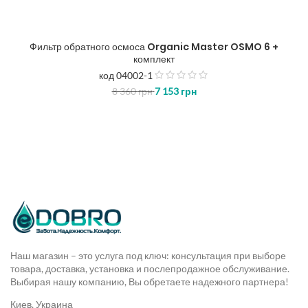
Фильтр обратного осмоса Organic Master OSMO 6 +
комплект
код 04002-1
з
8 360
грн
7 153
грн
5
Наш магазин – это услуга под ключ: консультация при выборе
товара, доставка, установка и послепродажное обслуживание.
Выбирая нашу компанию, Вы обретаете надежного партнера!
Киев, Украина