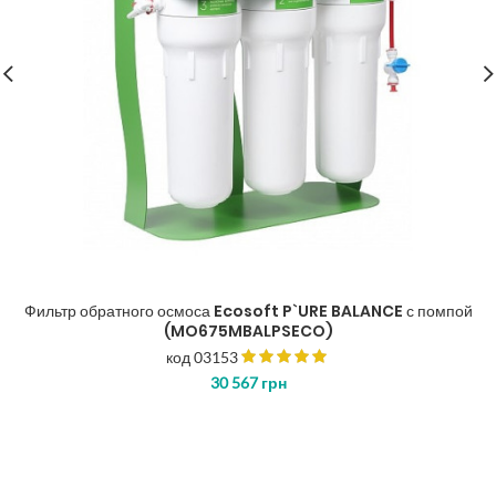
Фильтр обратного осмоса Ecosoft P`URE BALANCE с помпой
(MO675MBALPSECO)
код 03153
30 567
грн