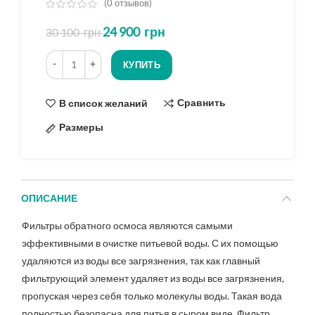
(
0
отзывов)
из
24 900
грн
30 100
грн
5
на
Количество
основе
КУПИТЬ
опроса
Сравнить
В список желаний
Размеры
ОПИСАНИЕ
Фильтры обратного осмоса являются самыми
эффективными в очистке питьевой воды. С их помощью
удаляются из воды все загрязнения, так как главный
фильтрующий элемент удаляет из воды все загрязнения,
пропуская через себя только молекулы воды. Такая вода
полностью безопасна для питья в сыром виде. Фильтр