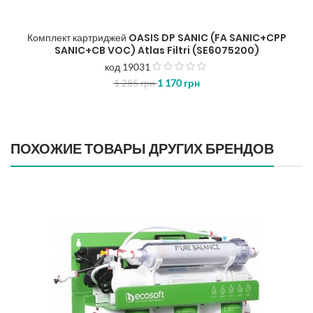
Комплект картриджей OASIS DP SANIC (FA SANIC+CPP
SANIC+CB VOC) Atlas Filtri (SE6075200)
код 19031
з
1 285
грн
1 170
грн
5
ПОХОЖИЕ ТОВАРЫ ДРУГИХ БРЕНДОВ