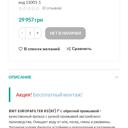
код 11001-1
(
0
отзывов)
из
29 957
грн
5
на
Количество
основе
НЕТ В НАЛИЧИИ
опроса
Сравнить
В список желаний
ОПИСАНИЕ
Акция!
Бесплатный монтаж!
BWT EUROPAFILTER RS(RF) 1" с обратной промывкой
-
качественный фильтр с ручной промывкой австрийского
производства. Очищает воду от ила, песка, глины и ржавчины.
Латунная голова фильтра устойчива к гидроударам и различным