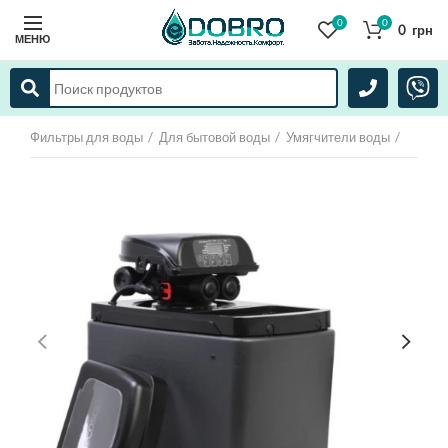
0
0
0
грн
МЕНЮ
Фильтры для воды
Для бытовой воды
Умягчители воды