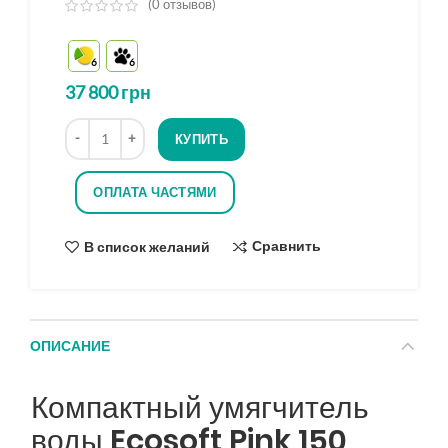
(
0
отзывов)
из
5
6
6
на
основе
37 800
грн
опроса
Количество
КУПИТЬ
ОПЛАТА ЧАСТЯМИ
Сравнить
В список желаний
ОПИСАНИЕ
Компактный умягчитель
воды
Ecosoft Pink 150