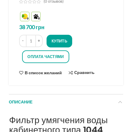
(
0
отзывов)
из
5
6
8
на
основе
38 700
грн
опроса
Количество
КУПИТЬ
ОПЛАТА ЧАСТЯМИ
Сравнить
В список желаний
ОПИСАНИЕ
Фильтр умягчения воды
кабинетного типа 1044