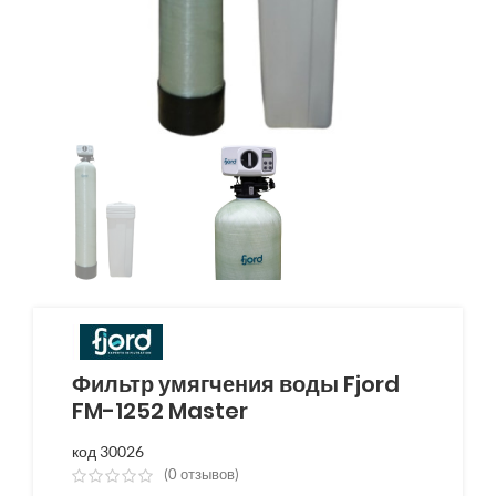
Фильтр умягчения воды Fjord
FM-1252 Master
код 30026
(
0
отзывов)
из