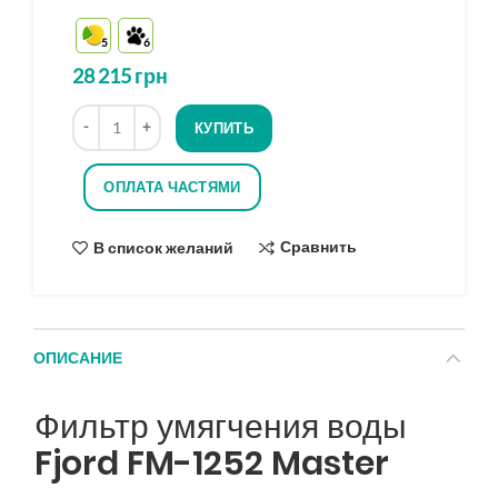
5
5
6
на
основе
28 215
грн
опроса
Количество
КУПИТЬ
ОПЛАТА ЧАСТЯМИ
Сравнить
В список желаний
ОПИСАНИЕ
Фильтр умягчения воды
Fjord FM-1252 Master