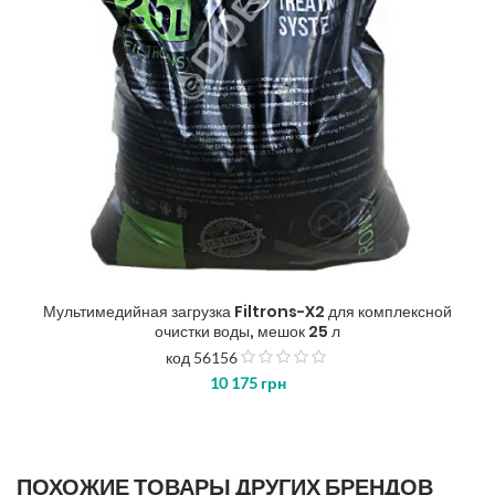
Мультимедийная загрузка Filtrons-X2 для комплексной
очистки воды, мешок 25 л
код 56156
з
10 175
грн
5
ПОХОЖИЕ ТОВАРЫ ДРУГИХ БРЕНДОВ