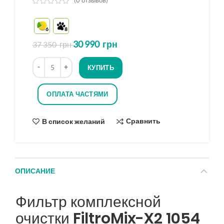
(
0
отзывов)
из
5
6
8
на
основе
30 990
грн
37 350
грн
опроса
Количество
КУПИТЬ
ОПЛАТА ЧАСТЯМИ
Сравнить
В список желаний
ОПИСАНИЕ
Фильтр комплексной
очистки FiltroMix-X2 1054