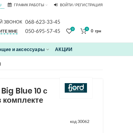
U
ГРАФИК РАБОТЫ
ВОЙТИ / РЕГИСТРАЦИЯ
068-623-33-45
Й ЗВОНОК
0
0
050-695-57-45
ИТЕ МНЕ
0
грн
щие и аксессуары
АКЦИИ
)
Big Blue 10 с
 комплекте
код 30062