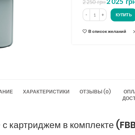
2 025
гр
2 250
грн
на
основе
Количество
опроса
КУПИТЬ
В список желаний
АНИЕ
ХАРАКТЕРИСТИКИ
ОТЗЫВЫ (0)
ОПЛ
ДОС
0 с картриджем в комплекте (FBB