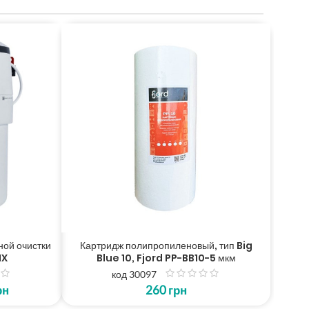
ой очистки
Картридж полипропиленовый, тип Big
IX
Blue 10, Fjord PP-BB10-5 мкм
код 30097
з
рн
260
грн
5