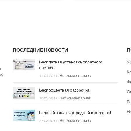
ПОСЛЕДНИЕ НОВОСТИ
П
Бесплатная установка обратного
У
осмоса!
и
К
ое
12.01.2021
Нет комментариев
Ф
Беспроцентная рассрочка
О
10.05.2019
Нет комментариев
Р
Н
Годовой запас картриджей в подарок!
27.03.2019
Нет комментариев