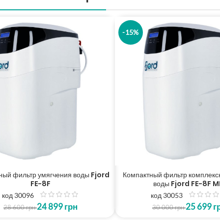
-15%
ный фильтр умягчения воды Fjord
Компактный фильтр комплексн
FE-8F
воды Fjord FE-8F M
код 30096
код 30053
з
з
24 899
грн
25 699
г
5
5
28 600
грн
30 000
грн