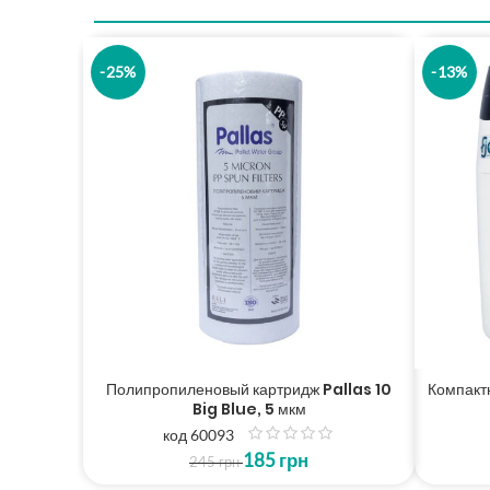
-25%
-13%
Полипропиленовый картридж Pallas 10
Компакт
Big Blue, 5 мкм
код 60093
з
185
грн
5
245
грн