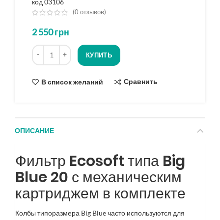
код 03106
(
0
отзывов)
из
2 550
грн
5
на
Количество
основе
КУПИТЬ
опроса
Сравнить
В список желаний
ОПИСАНИЕ
Фильтр Ecosoft типа Big
Blue 20 с механическим
картриджем в комплекте
Колбы типоразмера Big Blue часто используются для