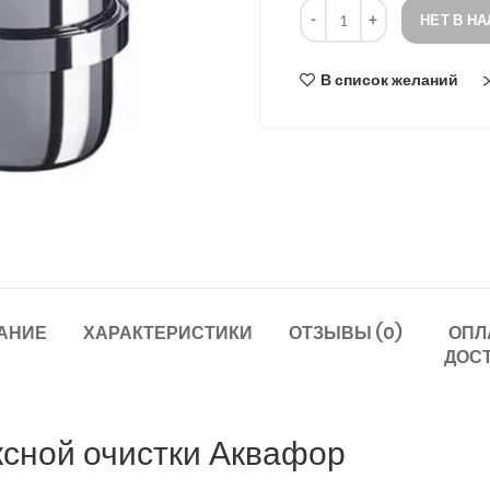
Количество
опроса
НЕТ В Н
В список желаний
АНИЕ
ХАРАКТЕРИСТИКИ
ОТЗЫВЫ (0)
ОПЛ
ДОС
ксной очистки Аквафор