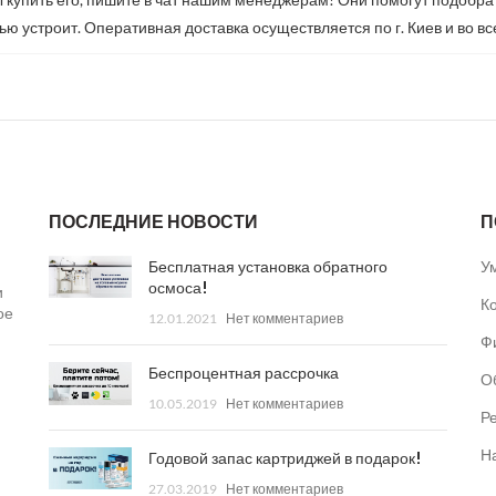
ью устроит. Оперативная доставка осуществляется по г. Киев и во в
ПОСЛЕДНИЕ НОВОСТИ
П
Бесплатная установка обратного
У
осмоса!
и
К
ое
12.01.2021
Нет комментариев
Ф
Беспроцентная рассрочка
О
10.05.2019
Нет комментариев
Р
Н
Годовой запас картриджей в подарок!
27.03.2019
Нет комментариев