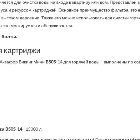
яется для очистки воды на входе в квартиру или дом. Представлен 
са и ресурсом картриджей. Основное преимущество фильтра, это е
высоком давлении. Также его можно использовать для очистки гор
легко монтируется и обслуживается.
е болты.
я картриджи
 Аквафор Викинг Мини
B505-14
для горячей воды - выполнены по с
жа
B505-14
- 15000 л.
купить его, пишите в чат нашим менеджерам! Они помогут подобра