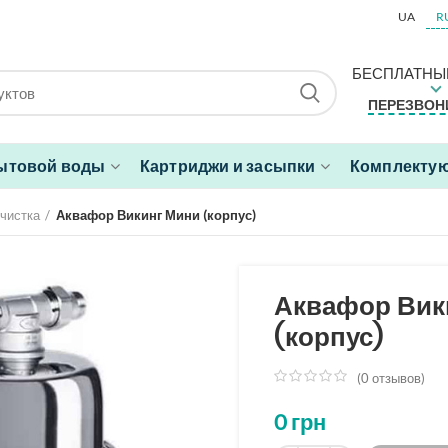
UA
R
БЕСПЛАТНЫ
ПЕРЕЗВОН
ытовой воды
Картриджи и засыпки
Комплектую
чистка
Аквафор Викинг Мини (корпус)
Аквафор Вик
(корпус)
(
0
отзывов)
из
5
0
грн
на
основе