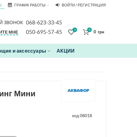
U
ГРАФИК РАБОТЫ
ВОЙТИ / РЕГИСТРАЦИЯ
068-623-33-45
Й ЗВОНОК
0
0
050-695-57-45
ИТЕ МНЕ
0
грн
щие и аксессуары
АКЦИИ
инг Мини
код 08018