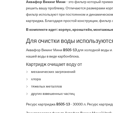
Аквафор Викинг Мини
- это фильтр который примен
решить вашу проблему. Отличаются размерами корпу
фильтр используют при постоянном и динамическом 
картриджа. Благодаря простой конструкции, фильтр 
В комплекте идет: корпус, кронштейн, монтажны
Для очистки воды используютс
Аквафор Викинг Мини
B505-13
для холодной воды и
нашей воды в виде карбонблока.
Картридж очищает воду от
механических загрязнений
хлора
тяжелых металлов
других взвешенных частиц
Ресурс картриджа
B505-13
- 30000 л.
Ресурс картрид
Заинтересовал фильтр Аквафор Викинг Мини? Чтобы 