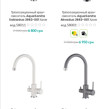
Трёхпозиционный кран-
Трёхпозиционный кран-
смеситель AquaSanita
смеситель AquaSanita
Sabiaduo 2963-001 Хром
Akvaduo 2663-001 Хром
код 58011
код 58001
out
out
7 900
грн
6 800
грн
of
of
3
5
5
5
7 900
грн
6 950
грн