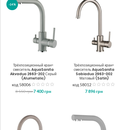
-14%
Трёхпозиционный кран-
Трёхпозиционный кран-
смеситель AquaSanita
смеситель AquaSanita
Akvaduo 2663-202 Серый
Sabiaduo 2963-002
(Alumetalic)
Матовый (Satin)
код 58006
код 58012
out
out
8 550
грн
7 400
грн
7 896
грн
of
of
5
5