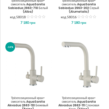
Трёхпозиционный кран-
Трёхпозиционный кран-
смеситель AquaSanita
смеситель AquaSanita
Sabiaduo 2963-710 Белый
Sabiaduo 2963-202 Серый
(Alba)
(Alumetalic)
код 58018
код 58016
out
out
7 180
грн
7 180
грн
of
of
5
5
-14%
Трёхпозиционный кран-
Трёхпозиционный кран-
смеситель AquaSanita
смеситель AquaSanita
Akvaduo 2663-110 Бежевый
Akvaduo 2663-111 Слоновая
(Beige)
Кость (Silica)