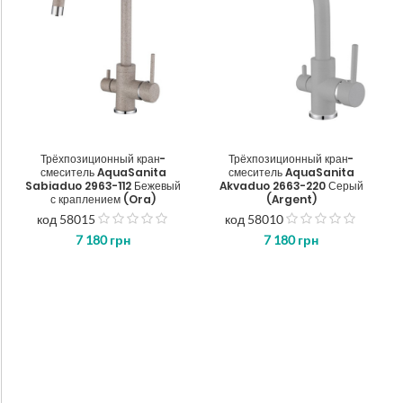
Трёхпозиционный кран-
Трёхпозиционный кран-
смеситель AquaSanita
смеситель AquaSanita
Sabiaduo 2963-112 Бежевый
Akvaduo 2663-220 Серый
с краплением (Ora)
(Argent)
код 58015
код 58010
out
out
7 180
грн
7 180
грн
of
of
5
5