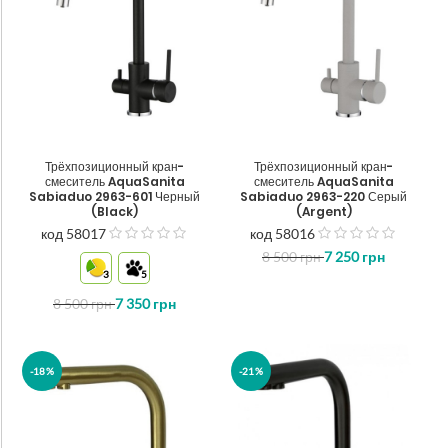
Трёхпозиционный кран-
Трёхпозиционный кран-
смеситель AquaSanita
смеситель AquaSanita
Sabiaduo 2963-601 Черный
Sabiaduo 2963-220 Серый
(Black)
(Argent)
код 58017
код 58016
out
out
8 500
грн
7 250
грн
of
of
3
5
5
5
8 500
грн
7 350
грн
-18%
-21%