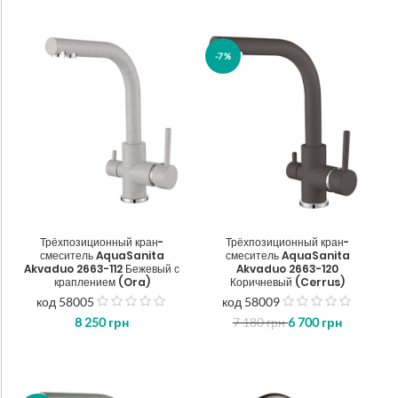
-7%
Трёхпозиционный кран-
Трёхпозиционный кран-
смеситель AquaSanita
смеситель AquaSanita
Akvaduo 2663-112 Бежевый с
Akvaduo 2663-120
краплением (Ora)
Коричневый (Cerrus)
код 58005
код 58009
out
out
8 250
грн
7 180
грн
6 700
грн
of
of
5
5