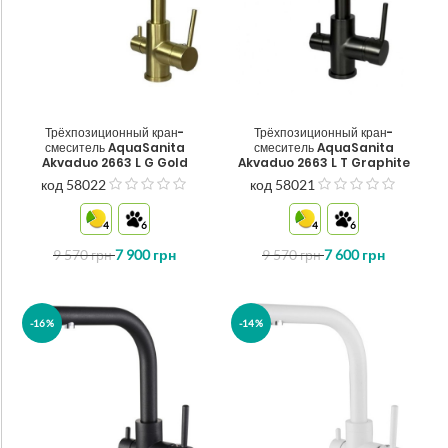
Трёхпозиционный кран-
Трёхпозиционный кран-
смеситель AquaSanita
смеситель AquaSanita
Akvaduo 2663 L G Gold
Akvaduo 2663 L T Graphite
код 58022
код 58021
out
out
of
of
4
6
4
6
5
5
9 570
грн
7 900
грн
9 570
грн
7 600
грн
-16%
-14%