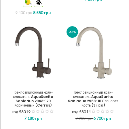
3
5
5
5
9 400
грн
8 550
грн
-16%
Трёхпозиционный кран-
Трёхпозиционный кран-
смеситель AquaSanita
смеситель AquaSanita
Sabiaduo 2963-120
Sabiaduo 2963-111 Слоновая
Коричневый (Cerrus)
Кость (Silica)
код 58019
код 58014
out
out
7 180
грн
7 900
грн
6 700
грн
of
of
5
5