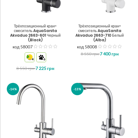
Трёхпозиционный кран-
Трёхпозиционный кран-
смеситель AquaSanita
смеситель AquaSanita
Akvaduo 2663-601 Черный
Akvaduo 2663-710 Белый
(Black)
(Alba)
код 58007
код 58008
out
out
8 550
грн
7 400
грн
of
of
4
6
5
5
8 550
грн
7 225
грн
-14%
-13%