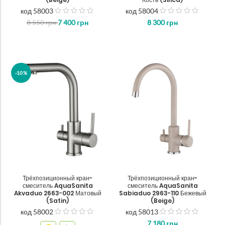
код 58003
код 58004
out
out
8 550
грн
7 400
грн
8 300
грн
of
of
5
5
-10%
Трёхпозиционный кран-
Трёхпозиционный кран-
смеситель AquaSanita
смеситель AquaSanita
Akvaduo 2663-002 Матовый
Sabiaduo 2963-110 Бежевый
(Satin)
(Beige)
код 58002
код 58013
out
out
7 180
грн
of
of