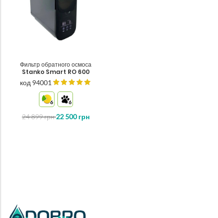
Фильтр обратного осмоса
Stanko Smart RO 600
код 94001
6
6
24 899
грн
22 500
грн