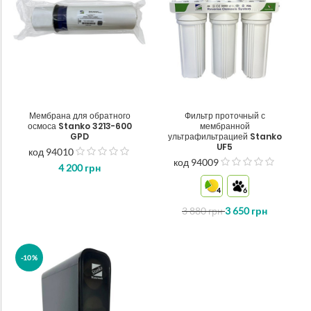
Мембрана для обратного
Фильтр проточный с
осмоса Stanko 3213-600
мембранной
GPD
ультрафильтрацией Stanko
UF5
код 94010
out
код 94009
4 200
грн
out
of
of
5
4
6
5
3 880
грн
3 650
грн
-10%