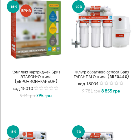
-16%
-10%
Комплект картриджей Бриз
Фильтр обратного осмоса Бриз
ЭТАЛОН-Оптима
ГАРАНТ М Оптима (BRF0440)
(ЕВРО+ИОН+КАРБОН)
код 18004
out
код 18010
out
9 781
грн
8 855
грн
of
944
грн
795
грн
of
5
5
-5%
-7%