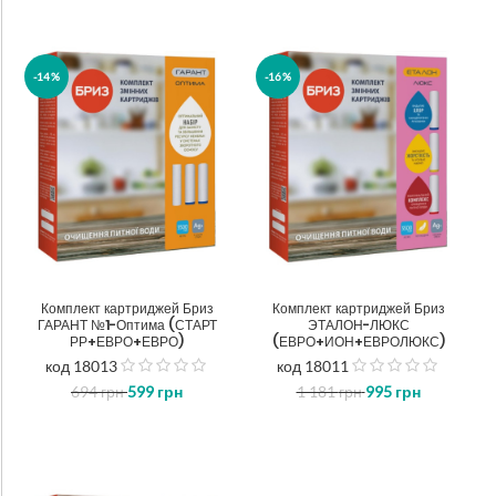
-14%
-16%
Комплект картриджей Бриз
Комплект картриджей Бриз
ГАРАНТ №1-Оптима (СТАРТ
ЭТАЛОН-ЛЮКС
РР+ЕВРО+ЕВРО)
(ЕВРО+ИОН+ЕВРОЛЮКС)
код 18013
код 18011
out
out
694
грн
599
грн
1 181
грн
995
грн
of
of
5
5