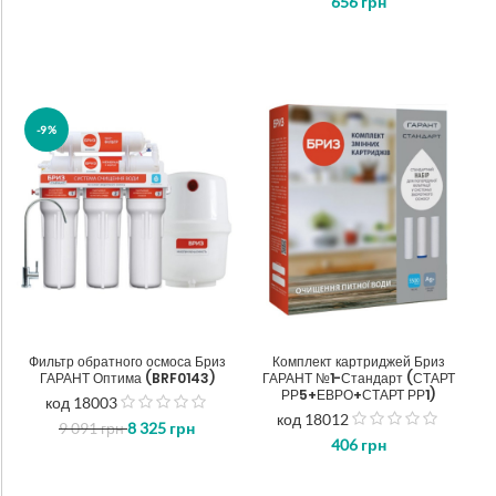
656
грн
5
-9%
Фильтр обратного осмоса Бриз
Комплект картриджей Бриз
ГАРАНТ Оптима (BRF0143)
ГАРАНТ №1-Стандарт (СТАРТ
РР5+ЕВРО+СТАРТ РР1)
код 18003
out
код 18012
9 091
грн
8 325
грн
out
of
406
грн
of
5
5