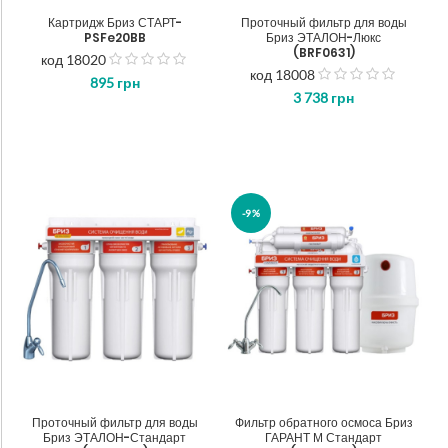
Картридж Бриз СТАРТ-
Проточный фильтр для воды
PSFe20BB
Бриз ЭТАЛОН-Люкс
(BRF0631)
код 18020
out
код 18008
895
грн
out
of
3 738
грн
of
5
5
-9%
Проточный фильтр для воды
Фильтр обратного осмоса Бриз
Бриз ЭТАЛОН-Стандарт
ГАРАНТ М Стандарт