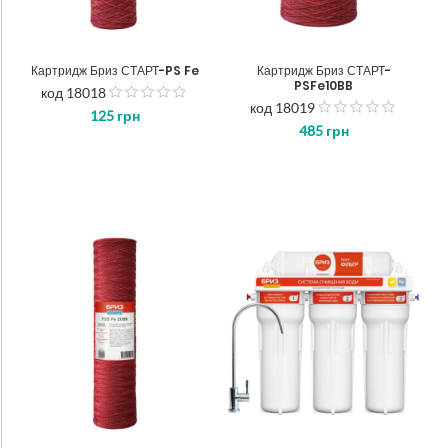
Картридж Бриз СТАРТ-PS Fe
Картридж Бриз СТАРТ-
PSFe10BB
код 18018
out
код 18019
125
грн
out
of
485
грн
of
5
5