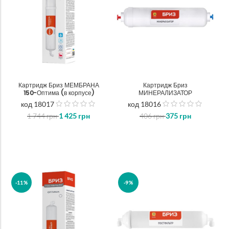
Картридж Бриз МЕМБРАНА
Картридж Бриз
150-Оптима (в корпусе)
МИНЕРАЛИЗАТОР
код 18017
код 18016
out
out
1 744
грн
1 425
грн
406
грн
375
грн
of
of
5
5
-11%
-9%