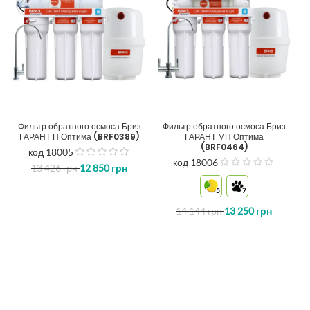
Фильтр обратного осмоса Бриз
Фильтр обратного осмоса Бриз
ГАРАНТ П Оптима (BRF0389)
ГАРАНТ МП Оптима
(BRF0464)
код 18005
out
код 18006
13 426
грн
12 850
грн
out
of
of
5
5
7
5
14 144
грн
13 250
грн