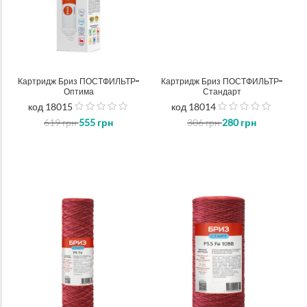
Картридж Бриз ПОСТФИЛЬТР-
Картридж Бриз ПОСТФИЛЬТР-
Оптима
Стандарт
код 18015
код 18014
out
out
619
грн
555
грн
306
грн
280
грн
of
of
5
5