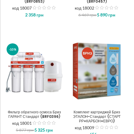
(BRF0853)
(BRF0457)
код 18007
код 18002
out
out
2 358
грн
6 469
грн
5 890
грн
of
of
5
5
-10%
Фильтр обратного осмоса Бриз
Комплект картриджей Бриз
ГАРАНТ Стандарт (BRF0396)
ЭТАЛОН-Стандарт (СТАРТ
РР+КАРБОН+ЕВРО)
код 18001
out
код 18009
5 877
грн
5 325
грн
out
of
of
5